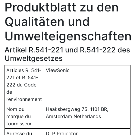
Produktblatt zu den
Qualitäten und
Umwelteigenschaften
Artikel R.541-221 und R.541-222 des
Umweltgesetzes
Articles R. 541-
ViewSonic
221 et R. 541-
222 du Code
de
l’environnement
Nom ou
Haaksbergweg 75, 1101 BR,
marque du
Amsterdam Netherlands
fournisseur
Adresse du
DLP Projector