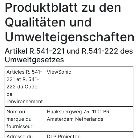
Produktblatt zu den
Qualitäten und
Umwelteigenschaften
Artikel R.541-221 und R.541-222 des
Umweltgesetzes
Articles R. 541-
ViewSonic
221 et R. 541-
222 du Code
de
l’environnement
Nom ou
Haaksbergweg 75, 1101 BR,
marque du
Amsterdam Netherlands
fournisseur
Adresse du
DLP Projector