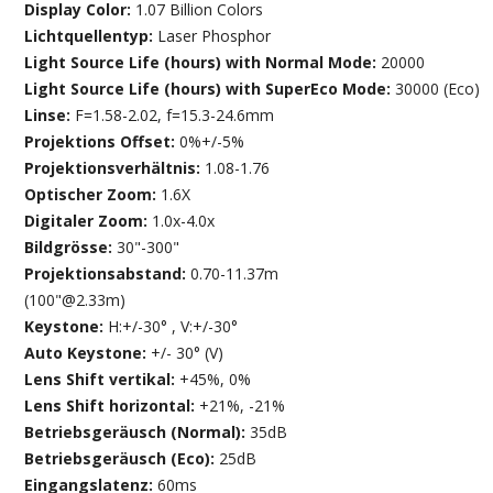
Display Color:
1.07 Billion Colors
Lichtquellentyp:
Laser Phosphor
Light Source Life (hours) with Normal Mode:
20000
Light Source Life (hours) with SuperEco Mode:
30000 (Eco)
Linse:
F=1.58-2.02, f=15.3-24.6mm
Projektions Offset:
0%+/-5%
Projektionsverhältnis:
1.08-1.76
Optischer Zoom:
1.6X
Digitaler Zoom:
1.0x-4.0x
Bildgrösse:
30"-300"
Projektionsabstand:
0.70-11.37m
(100"@2.33m)
Keystone:
H:+/-30° , V:+/-30°
Auto Keystone:
+/- 30° (V)
Lens Shift vertikal:
+45%, 0%
Lens Shift horizontal:
+21%, -21%
Betriebsgeräusch (Normal):
35dB
Betriebsgeräusch (Eco):
25dB
Eingangslatenz:
60ms