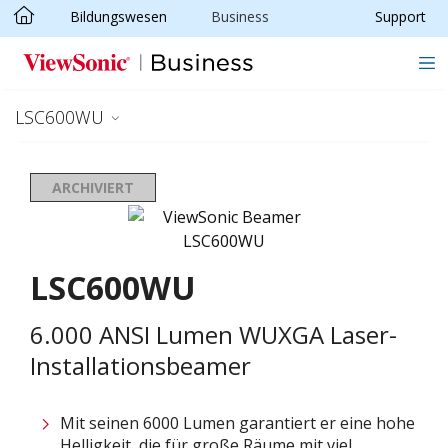
Bildungswesen
Business
Support
Skip to main content
LSC600WU
ARCHIVIERT
LSC600WU
6.000 ANSI Lumen WUXGA Laser-
Installationsbeamer
Mit seinen 6000 Lumen garantiert er eine hohe
Helligkeit, die für große Räume mit viel