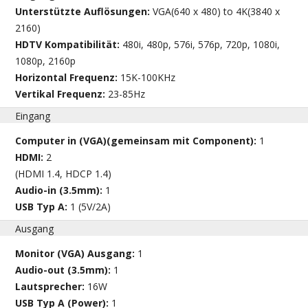
Unterstützte Auflösungen:
VGA(640 x 480) to 4K(3840 x
2160)
HDTV Kompatibilität:
480i, 480p, 576i, 576p, 720p, 1080i,
1080p, 2160p
Horizontal Frequenz:
15K-100KHz
Vertikal Frequenz:
23-85Hz
Eingang
Computer in (VGA)(gemeinsam mit Component):
1
HDMI:
2
(HDMI 1.4, HDCP 1.4)
Audio-in (3.5mm):
1
USB Typ A:
1 (5V/2A)
Ausgang
Monitor (VGA) Ausgang:
1
Audio-out (3.5mm):
1
Lautsprecher:
16W
USB Typ A (Power):
1