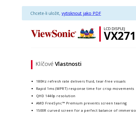
Chcete-li uložit,
vytisknout jako PDF
LCD DISPLEJ
VX271
Klíčové
Vlastnosti
180Hz refresh rate delivers fluid, tear-free visuals
Rapid 1ms (MPRT) response time for crisp movements
QHD 1440p resolution
AMD FreeSync™ Premium prevents screen tearing
1500R curved screen for a perfect balance of immersi