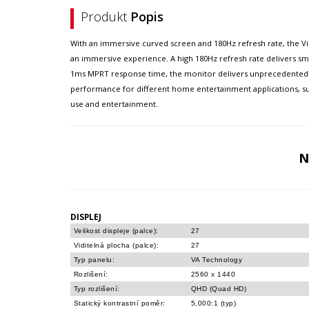
Produkt
Popis
With an immersive curved screen and 180Hz refresh rate, the 
an immersive experience. A high 180Hz refresh rate delivers s
1ms MPRT response time, the monitor delivers unprecedented s
performance for different home entertainment applications, such
use and entertainment.
N
DISPLEJ
Velikost displeje (palce):
27
Viditelná plocha (palce):
27
Typ panelu:
VA Technology
Rozlišení:
2560 x 1440
Typ rozlišení:
QHD (Quad HD)
Statický kontrastní poměr:
5,000:1 (typ)