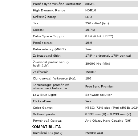
Poměr dynamického kontrastu:
80M:1
High Dynamic Range:
HDR10
Světelný zdroj:
LED
Jas:
250 cd/m² (typ)
Colors:
16.7M
Color Space Support:
8 bit (6 bit + FRC)
Poměr stran:
16:9
Doba odezvy (MPRT):
1ms
Zobrazovací úhly:
178º horizontal, 178º vertical
Životnost podsvícení (v
30000 Hrs (Min)
hodinách):
Zakřivení:
1500R
Obnovovací frekvence (Hz):
180
Technologie proměnlivé
FreeSync Premium
obnovovací frekvence:
Low Blue Light:
Software solution
Flicker-Free:
Yes
Color Gamut:
NTSC: 72% size (Typ) sRGB: 102%
Velikost pixelu:
0.233 mm (H) x 0.233 mm (V)
Povrchová úprava:
Anti-Glare, Hard Coating (3H)
KOMPATIBILITA
Rozlišení PC (max):
2560x1440