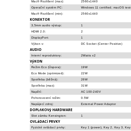
Mac® Rozlišení (max):
2560x1440
Operační systém PC:
Windows 11 certified; macOS tes
Mac® Rozlišení (min):
2560x1440
KONEKTOR
3,5mm audio výstup:
1
HDMI 2.0:
2
DisplayPort:
1
Výkon v:
DC Socket (Center Positive)
AUDIO
Interní reproduktory:
2Watts x2
VýKON
Režim Eco (Úspora):
19W
Eco Mode (optimized):
22W
Spotřeba (běžná):
26W
Spotřeba (max):
31W
Napětí:
AC 100-240V
Pohotovostní režim:
0.5W
Napájecí zdroj:
External Power Adaptor
DOPLňKOVý HARDWARE
Slot zámku Kensington:
1
OVLáDACí PRVKY
Fyzické ovládací prvky:
Key 1 (power), Key 2, Key 3, Key 