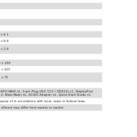
 x 6.1
 x 8.8
 x 2.9
3 x 156
5 x 225
 x 75
KPC-MHD x1, 3-pin Plug (IEC C13 / CEE22) x1, DisplayPort
.2; Male-Male) x1, AC/DC Adapter x1, Quick Start Guide x1
spose of in accordance with local, state or federal laws.
 offered may differ from market to market