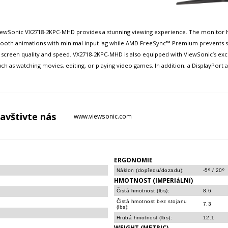
ViewSonic VX2718-2KPC-MHD provides a stunning viewing experience. The monitor h
mooth animations with minimal input lag while AMD FreeSync™ Premium prevents scr
creen quality and speed. VX2718-2KPC-MHD is also equipped with ViewSonic’s ex
 as watching movies, editing, or playing video games. In addition, a DisplayPort a
avštivte
nás
www.viewsonic.com
ERGONOMIE
Náklon (dopředu/dozadu):
-5º / 20º
HMOTNOST (IMPERIáLNí)
Čistá hmotnost (lbs):
8.6
Čistá hmotnost bez stojanu
7.3
(lbs):
Hrubá hmotnost (lbs):
12.1
WEIGHT (METRIC)