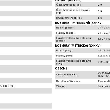
Čistá hmotnost (kg):
3.9
Čistá hmotnost bez stojanu
3.3
(kg):
Hrubá hmotnost (kg):
5.5
ROZMěRY (IMPERIáLNí) (šXHXV)
Balení (palce):
27 x 17.4
Fyzicky (palce):
24 x 18.7
Fyzická velikost bez stojanu
24 x 14.3
(palce):
ROZMěRY (METRICKé) (šXHXV)
Balení (mm):
687 x 44
Fyzicky (mm):
611 x 47
Fyzická velikost bez stojanu
611 x 363
(mm):
OBECNé
VX2718-2
OBSAH BALENÍ:
Cable (v1
Recyklace/likvidace:
Please di
 size (Typ)
Záruka:
*Warranty