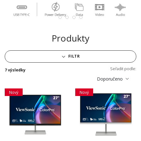
Produkty
FILTR
Seřadit podle:
7 výsledky
Doporučeno
Nový
Nový