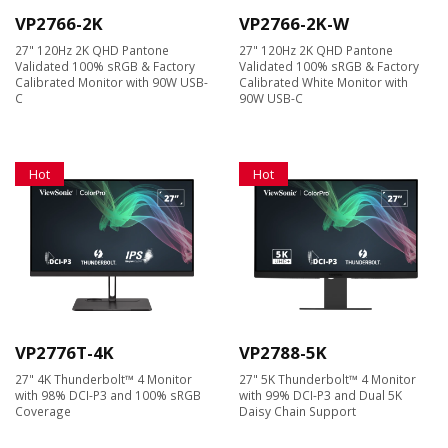
VP2766-2K
VP2766-2K-W
27" 120Hz 2K QHD Pantone
27" 120Hz 2K QHD Pantone
Validated 100% sRGB & Factory
Validated 100% sRGB & Factory
Calibrated Monitor with 90W USB-
Calibrated White Monitor with
C
90W USB-C
Hot
Hot
VP2776T-4K
VP2788-5K
27" 4K Thunderbolt™ 4 Monitor
27" 5K Thunderbolt™ 4 Monitor
with 98% DCI-P3 and 100% sRGB
with 99% DCI-P3 and Dual 5K
Coverage
Daisy Chain Support