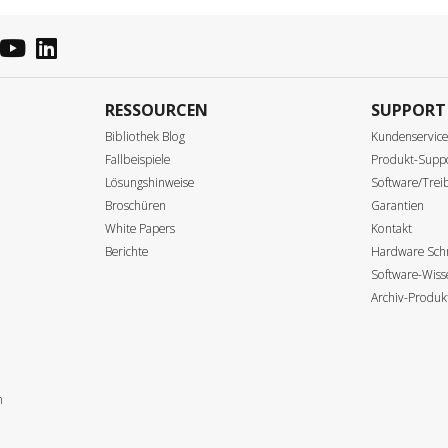
RESSOURCEN
SUPPORT
Bibliothek Blog
Kundenservic
Fallbeispiele
Produkt-Supp
Lösungshinweise
Software/Tre
Broschüren
Garantien
White Papers
Kontakt
Berichte
Hardware Schn
Software-Wis
Archiv-Produk
n