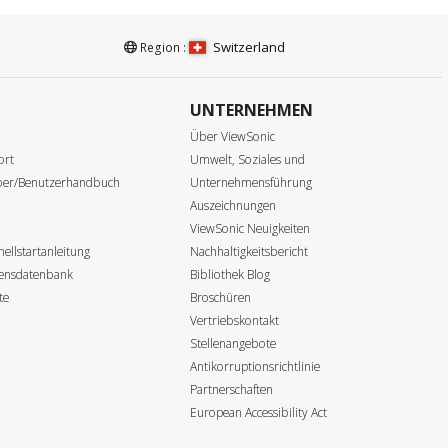
Switzerland
Region :
UNTERNEHMEN
e
Über ViewSonic
ort
Umwelt, Soziales und
iber/Benutzerhandbuch
Unternehmensführung
Auszeichnungen
ViewSonic Neuigkeiten
ellstartanleitung
Nachhaltigkeitsbericht
sensdatenbank
Bibliothek Blog
te
Broschüren
Vertriebskontakt
Stellenangebote
Antikorruptionsrichtlinie
Partnerschaften
European Accessibility Act