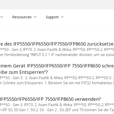
Ressourcen
Support
re des IFP5550/IFP6550/IFP7550/IFP8650 zurücksetze
*50 - Gen 3, IFP70. 2. Asien-Pazifik & Afrika: IFP**50, IFP**50-2, IFP**5
der Fernbedienung "INPUT 0 2 1 4" nacheinander drücken, um sie zurü
inem Gerät IFP5550/IFP6550/IFP 7550/IFP8650 schre
heibe zum Entsperren"?
P**50 - Gen 3. 2. Asien-Pazifik & Afrika: IFP**50, IFP**50-2, IFP**50-3. 
n Schritte zum Entsperren: 1. Bereiten Sie ein mit FAT32 formatierte
IFP5550/IFP6550/IFP 7550/IFP8650 verwenden?
**50 - Gen 3, IFP70. 2. Asien-Pazifik & Afrika: IFP**50, IFP**50-2, IFP**5
n IFP 50, 50 Gen 1, 50-2, 50 - Gen 2 , 50-2EP und 70 können Sie die 