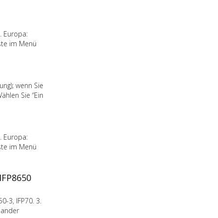
3. Europa:
aste im Menü
ung); wenn Sie
ählen Sie “Ein
3. Europa:
aste im Menü
/IFP8650
0-3, IFP70. 3.
nander