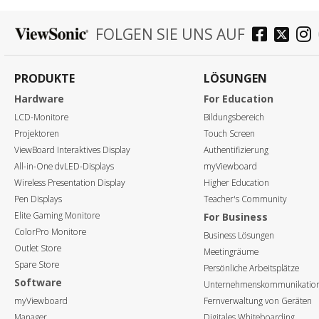
FOLGEN SIE UNS AUF
PRODUKTE
LÖSUNGEN
Hardware
For Education
LCD-Monitore
Bildungsbereich
Projektoren
Touch Screen
ViewBoard Interaktives Display
Authentifizierung
All-in-One dvLED-Displays
myViewboard
Wireless Presentation Display
Higher Education
Pen Displays
Teacher's Community
Elite Gaming Monitore
For Business
ColorPro Monitore
Business Lösungen
Outlet Store
Meetingräume
Spare Store
Persönliche Arbeitsplätze
Software
Unternehmenskommunikatio
myViewboard
Fernverwaltung von Geräten
Manager
Digitales Whiteboarding