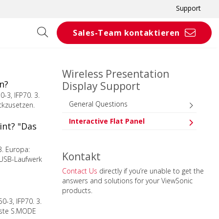
Support
Sales-Team kontaktieren
Wireless Presentation
n?
Display Support
0-3, IFP70. 3.
General Questions
ckzusetzen.
Interactive Flat Panel
int? "Das
3. Europa:
Kontakt
s USB-Laufwerk
Contact Us
directly if you’re unable to get the
answers and solutions for your ViewSonic
products.
0-3, IFP70. 3.
Taste S.MODE