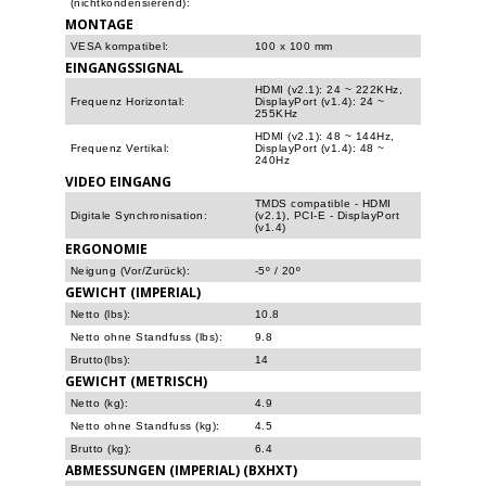
(nichtkondensierend):
MONTAGE
VESA kompatibel:
100 x 100 mm
EINGANGSSIGNAL
HDMI (v2.1): 24 ~ 222KHz,
Frequenz Horizontal:
DisplayPort (v1.4): 24 ~
255KHz
HDMI (v2.1): 48 ~ 144Hz,
Frequenz Vertikal:
DisplayPort (v1.4): 48 ~
240Hz
VIDEO EINGANG
TMDS compatible - HDMI
Digitale Synchronisation:
(v2.1), PCI-E - DisplayPort
(v1.4)
ERGONOMIE
Neigung (Vor/Zurück):
-5º / 20º
GEWICHT (IMPERIAL)
Netto (lbs):
10.8
Netto ohne Standfuss (lbs):
9.8
Brutto(lbs):
14
GEWICHT (METRISCH)
Netto (kg):
4.9
Netto ohne Standfuss (kg):
4.5
Brutto (kg):
6.4
ABMESSUNGEN (IMPERIAL) (BXHXT)