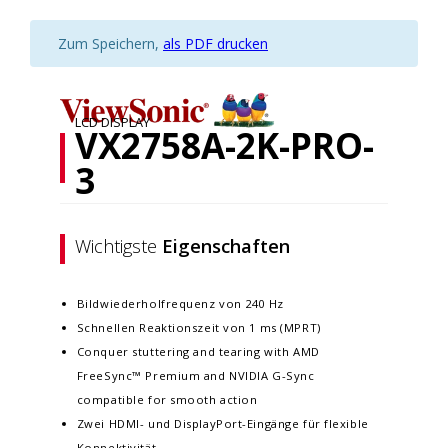
Zum Speichern,
als PDF drucken
LCD DISPLAY
VX2758A-2K-PRO-
3
Wichtigste
Eigenschaften
Bildwiederholfrequenz von 240 Hz
Schnellen Reaktionszeit von 1 ms (MPRT)
Conquer stuttering and tearing with AMD
FreeSync™ Premium and NVIDIA G-Sync
compatible for smooth action
Zwei HDMI- und DisplayPort-Eingänge für flexible
Konnektivität