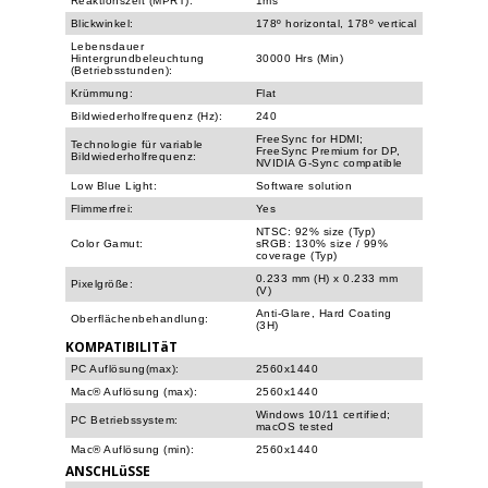
Reaktionszeit (MPRT):
1ms
Blickwinkel:
178º horizontal, 178º vertical
Lebensdauer
Hintergrundbeleuchtung
30000 Hrs (Min)
(Betriebsstunden):
Krümmung:
Flat
Bildwiederholfrequenz (Hz):
240
FreeSync for HDMI;
Technologie für variable
FreeSync Premium for DP,
Bildwiederholfrequenz:
NVIDIA G-Sync compatible
Low Blue Light:
Software solution
Flimmerfrei:
Yes
NTSC: 92% size (Typ)
Color Gamut:
sRGB: 130% size / 99%
coverage (Typ)
0.233 mm (H) x 0.233 mm
Pixelgröße:
(V)
Anti-Glare, Hard Coating
Oberflächenbehandlung:
(3H)
KOMPATIBILITäT
PC Auflösung(max):
2560x1440
Mac® Auflösung (max):
2560x1440
Windows 10/11 certified;
PC Betriebssystem:
macOS tested
Mac® Auflösung (min):
2560x1440
ANSCHLüSSE