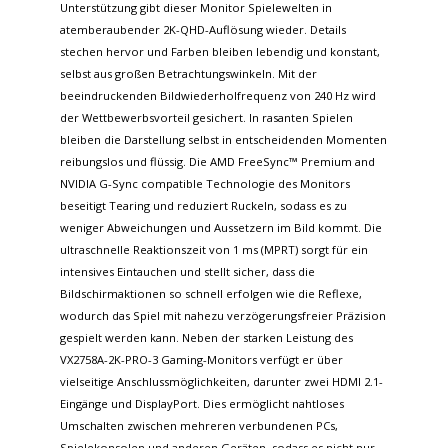
Unterstützung gibt dieser Monitor Spielewelten in
atemberaubender 2K-QHD-Auflösung wieder. Details
stechen hervor und Farben bleiben lebendig und konstant,
selbst aus großen Betrachtungswinkeln. Mit der
beeindruckenden Bildwiederholfrequenz von 240 Hz wird
der Wettbewerbsvorteil gesichert. In rasanten Spielen
bleiben die Darstellung selbst in entscheidenden Momenten
reibungslos und flüssig. Die AMD FreeSync™ Premium and
NVIDIA G-Sync compatible Technologie des Monitors
beseitigt Tearing und reduziert Ruckeln, sodass es zu
weniger Abweichungen und Aussetzern im Bild kommt. Die
ultraschnelle Reaktionszeit von 1 ms (MPRT) sorgt für ein
intensives Eintauchen und stellt sicher, dass die
Bildschirmaktionen so schnell erfolgen wie die Reflexe,
wodurch das Spiel mit nahezu verzögerungsfreier Präzision
gespielt werden kann. Neben der starken Leistung des
VX2758A-2K-PRO-3 Gaming-Monitors verfügt er über
vielseitige Anschlussmöglichkeiten, darunter zwei HDMI 2.1-
Eingänge und DisplayPort. Dies ermöglicht nahtloses
Umschalten zwischen mehreren verbundenen PCs,
Spielekonsolen und anderen Geräten, sodass es nicht nur