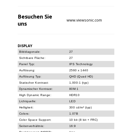
Besuchen Sie
www.viewsonic.com
uns
DISPLAY
Bilddiagonale:
27
Sichtbare Fläche:
27
Panel Typ:
IPS Technology
Auflösung:
2560 x 1440
Auflösung Typ:
QHD (Quad HD)
Statischer Kontrast:
1,000:1 (typ)
Dynamischer Kontrast:
80M:1
High Dynamic Range:
HDR10
Lichtquelle:
LED
Helligkeit:
300 cd/m² (typ)
Colors:
1.07B
Color Space Support:
10 bit (8 bit + FRC)
Seitenverhältnis:
16:9