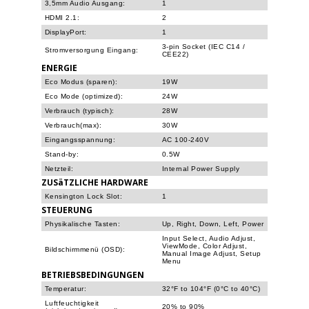
3,5mm Audio Ausgang:
1
HDMI 2.1:
2
DisplayPort:
1
3-pin Socket (IEC C14 /
Stromversorgung Eingang:
CEE22)
ENERGIE
Eco Modus (sparen):
19W
Eco Mode (optimized):
24W
Verbrauch (typisch):
28W
Verbrauch(max):
30W
Eingangsspannung:
AC 100-240V
Stand-by:
0.5W
Netzteil:
Internal Power Supply
ZUSäTZLICHE HARDWARE
Kensington Lock Slot:
1
STEUERUNG
Physikalische Tasten:
Up, Right, Down, Left, Power
Input Select, Audio Adjust,
ViewMode, Color Adjust,
Bildschirmmenü (OSD):
Manual Image Adjust, Setup
Menu
BETRIEBSBEDINGUNGEN
Temperatur:
32°F to 104°F (0°C to 40°C)
Luftfeuchtigkeit
20% to 90%