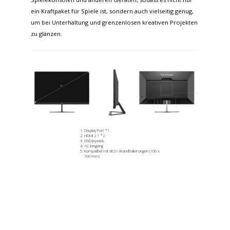
ein Kraftpaket für Spiele ist, sondern auch vielseitig genug,
um bei Unterhaltung und grenzenlosen kreativen Projekten
zu glänzen.
Display Port *1
HDMI 2.1 *2
OSD-Joystick
AC-Eingang
Kompatibel mit VESA-Wandhalterungen (100 x
100 mm)