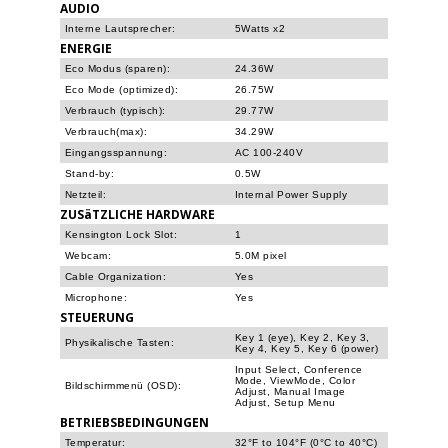
AUDIO
Interne Lautsprecher:
5Watts x2
ENERGIE
Eco Modus (sparen):
24.36W
Eco Mode (optimized):
26.75W
Verbrauch (typisch):
29.77W
Verbrauch(max):
34.29W
Eingangsspannung:
AC 100-240V
Stand-by:
0.5W
Netzteil:
Internal Power Supply
ZUSäTZLICHE HARDWARE
Kensington Lock Slot:
1
Webcam:
5.0M pixel
Cable Organization:
Yes
Microphone:
Yes
STEUERUNG
Key 1 (eye), Key 2, Key 3,
Physikalische Tasten:
Key 4, Key 5, Key 6 (power)
Input Select, Conference
Mode, ViewMode, Color
Bildschirmmenü (OSD):
Adjust, Manual Image
Adjust, Setup Menu
BETRIEBSBEDINGUNGEN
Temperatur:
32°F to 104°F (0°C to 40°C)