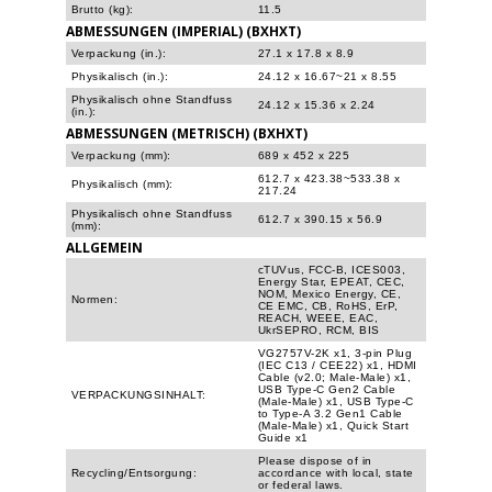
Brutto (kg):
11.5
ABMESSUNGEN (IMPERIAL) (BXHXT)
Verpackung (in.):
27.1 x 17.8 x 8.9
Physikalisch (in.):
24.12 x 16.67~21 x 8.55
Physikalisch ohne Standfuss
24.12 x 15.36 x 2.24
(in.):
ABMESSUNGEN (METRISCH) (BXHXT)
Verpackung (mm):
689 x 452 x 225
612.7 x 423.38~533.38 x
Physikalisch (mm):
217.24
Physikalisch ohne Standfuss
612.7 x 390.15 x 56.9
(mm):
ALLGEMEIN
cTUVus, FCC-B, ICES003,
Energy Star, EPEAT, CEC,
NOM, Mexico Energy, CE,
Normen:
CE EMC, CB, RoHS, ErP,
REACH, WEEE, EAC,
UkrSEPRO, RCM, BIS
VG2757V-2K x1, 3-pin Plug
(IEC C13 / CEE22) x1, HDMI
Cable (v2.0; Male-Male) x1,
USB Type-C Gen2 Cable
VERPACKUNGSINHALT:
(Male-Male) x1, USB Type-C
to Type-A 3.2 Gen1 Cable
(Male-Male) x1, Quick Start
Guide x1
Please dispose of in
Recycling/Entsorgung:
accordance with local, state
or federal laws.