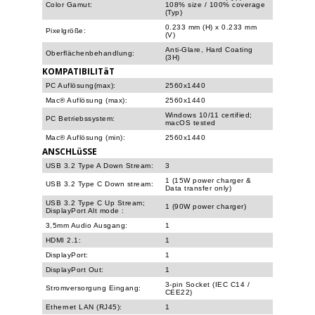
Color Gamut:
108% size / 100% coverage
(Typ)
0.233 mm (H) x 0.233 mm
Pixelgröße:
(V)
Anti-Glare, Hard Coating
Oberflächenbehandlung:
(3H)
KOMPATIBILITäT
PC Auflösung(max):
2560x1440
Mac® Auflösung (max):
2560x1440
Windows 10/11 certified;
PC Betriebssystem:
macOS tested
Mac® Auflösung (min):
2560x1440
ANSCHLüSSE
USB 3.2 Type A Down Stream:
3
1 (15W power charger &
USB 3.2 Type C Down stream:
Data transfer only)
USB 3.2 Type C Up Stream;
1 (90W power charger)
DisplayPort Alt mode
:
3,5mm Audio Ausgang:
1
HDMI 2.1:
1
DisplayPort:
1
DisplayPort Out:
1
3-pin Socket (IEC C14 /
Stromversorgung Eingang:
CEE22)
Ethernet LAN (RJ45):
1