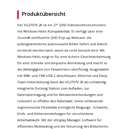
Produktübersicht
Der VG2757V-2K ist ein 27" QHD-Videokonferenzmonitor
mit Windows Hello-Kompatibilität. Er verfügt über eine
Zoom®-zertifizierte QHD-Pop-up-Webcam, die
außergewöhnliche audiovisuelle Bilder liefert und diskret
versteckt werden kann, wenn sie nicht benutzt wird. Mit
Windows Hello sorgt er für eine sichere Gesichtserkennung
für eine schnelle und bequeme Anmeldung und macht so
die Abhängigkeit von Passwörtern überflüssig. Ausgestattet
mit 90W- und 15W-USB-C-Anschlüssen, Ethernet und Daisy-
Chain-Unterstützung dient das VG2757V-2K als vollständig
integrierte Docking-Station zum Aufladen, zur
Datenübertragung und für Netzwerkverbindungen und
reduziert so effektiv den Kabelsalat. Seine umfassende
ergonomische Flexibilität ermöglicht Neigungs-, Schwenk-,
Dreh- und Höheneinstellungen für verschiedene
Arbeitsabläufe. Mit der vDisplay Manager-Software für
effizientes Multitasking und die Steuerung des Bildschirms