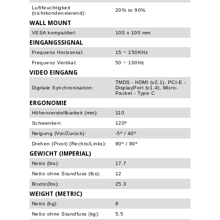
Luftfeuchtigkeit
20% to 90%
(nichtkondensierend):
WALL MOUNT
VESA kompatibel:
100 x 100 mm
EINGANGSSIGNAL
Frequenz Horizontal:
15 ~ 150KHz
Frequenz Vertikal:
50 ~ 100Hz
VIDEO EINGANG
TMDS - HDMI (v2.1), PCI-E -
Digitale Synchronisation:
DisplayPort (v1.4), Micro-
Packet - Type C
ERGONOMIE
Höhenverstellbarkeit (mm):
110
Schwenken:
120º
Neigung (Vor/Zurück):
-5º / 40º
Drehen (Pivot) (Rechts/Links):
90º / 90º
GEWICHT (IMPERIAL)
Netto (lbs):
17.7
Netto ohne Standfuss (lbs):
12
Brutto(lbs):
25.3
WEIGHT (METRIC)
Netto (kg):
8
Netto ohne Standfuss (kg):
5.5