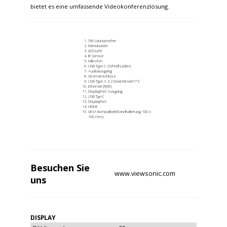
bietet es eine umfassende Videokonferenzlösung.
5W Lautsprecher
Menütasten
LED-Licht
IR Sensor
Mikrofon
USB Type C (Schnell Laden)
Audioausgang
Stromanschluss
USB Type A 3.2 DownStream*3
Ethernet (RJ45)
DisplayPort Ausgang
USB Typ-C
DisplayPort
HDMI
VESA-kompatibel(Wandhalterung 100 x
100 mm)
Besuchen Sie
www.viewsonic.com
uns
DISPLAY