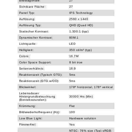
Bilddiagonale:
27
Sichtbare Fläche:
27
Panel Typ:
IPS Technology
Auflösung:
2560 x 1440
Auflösung Typ:
QHD (Quad HD)
Statischer Kontrast:
1,300:1 (typ)
Dynamischer Kontrast:
80M:1
Lichtquelle:
LED
Helligkeit:
350 cd/m² (typ)
Colors:
16.7M
Color Space Support:
8 bit true
Seitenverhältnis:
16:9
Reaktionszeit (Typisch GTG):
5ms
Reaktionszeit (GTG w/OD):
5ms
Blickwinkel:
178º horizontal, 178º vertical
Lebensdauer
Hintergrundbeleuchtung
30000 Hrs (Min)
(Betriebsstunden):
Krümmung:
Flat
Bildwiederholfrequenz (Hz):
100
Low Blue Light:
Hardware solution
Flimmerfrei:
Yes
NTSC: 76% size (Typ) sRGB: