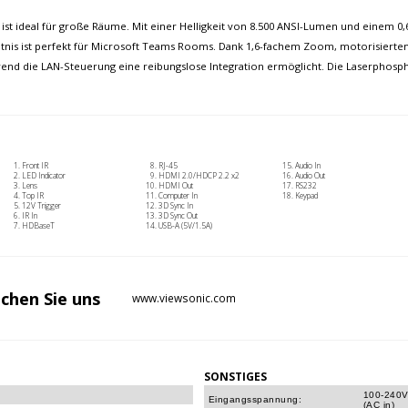
t ideal für große Räume. Mit einer Helligkeit von 8.500 ANSI-Lumen und einem 0,6
ältnis ist perfekt für Microsoft Teams Rooms. Dank 1,6-fachem Zoom, motorisiertem
rend die LAN-Steuerung eine reibungslose Integration ermöglicht. Die Laserphosp
Front IR
RJ-45
Audio In
LED Indicator
HDMI 2.0/HDCP 2.2 x2
Audio Out
Lens
HDMI Out
RS232
Top IR
Computer In
Keypad
12V Trigger
3D Sync In
IR In
3D Sync Out
HDBaseT
USB-A (5V/1.5A)
chen Sie
uns
www.viewsonic.com
SONSTIGES
100-240V
Eingangsspannung:
(AC in)