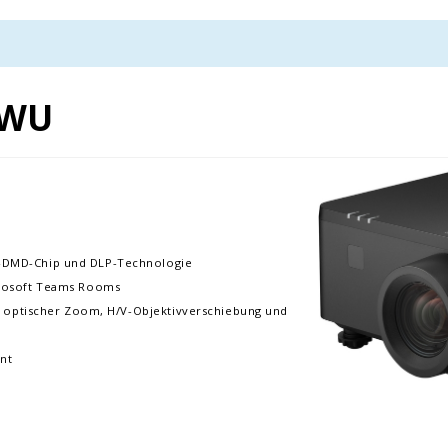
0WU
ll-DMD-Chip und DLP-Technologie
icrosoft Teams Rooms
 1,6 optischer Zoom, H/V-Objektivverschiebung und
ent