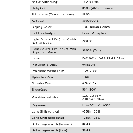
Native Auflösung:
1920x1200
Helligkeit:
8500 (ANSI Lumens)
Brightness (Center Lumens):
8800
Kontrast:
3000000:1
Display Color:
1.07 Billion Colors
Lichtquellentyp:
Laser Phosphor
Light Source Life (hours) with
20000
Normal Mode:
Light Source Life (hours) with
30000 (Eco)
SuperEco Mode:
Linse:
F=2.0-2.4, f=18.72-29.59mm
Projektions Offset:
0%±10%
Projektionsverhältnis:
1.25-2.00
Optischer Zoom:
1.6X
Digitaler Zoom:
0.5x-4.0x
Bildgrösse:
50"- 300"
1.33-13.06m
Projektionsabstand:
(100"@2.70m)
Keystone:
H:+/-30° , V:+/-30°
Lens Shift vertikal:
+55%, -55%
Lens Shift horizontal:
+25%, -25%
Betriebsgeräusch (Normal):
32dB
Betriebsgeräusch (Eco):
30dB