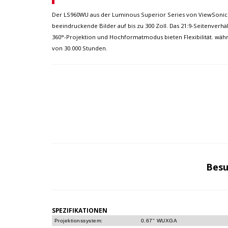
Der LS960WU aus der Luminous Superior Series von ViewSonic is
beeindruckende Bilder auf bis zu 300 Zoll. Das 21:9-Seitenverh
360°-Projektion und Hochformatmodus bieten Flexibilität. wäh
von 30.000 Stunden.
Besu
SPEZIFIKATIONEN
Projektionssystem:
0.67" WUXGA