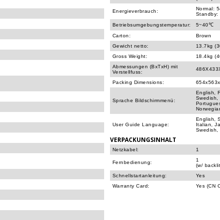
Normal: 
Energieverbrauch:
Standby:
Betriebsumgebungstemperatur:
5~40℃
Carton:
Brown
Gewicht netto:
13.7kg (3
Gross Weight:
18.4kg (4
Abmessungen (BxTxH) mit
486X433X
Verstellfuss:
Packing Dimensions:
654x563x
English, 
Swedish, 
Sprache Bildschirmmenü:
Portugues
Norwegia
English, 
User Guide Language:
Italian, 
Swedish, 
VERPACKUNGSINHALT
Netzkabel:
1
1
Fernbedienung:
(w/ backli
Schnellstartanleitung:
Yes
Warranty Card:
Yes (CN O