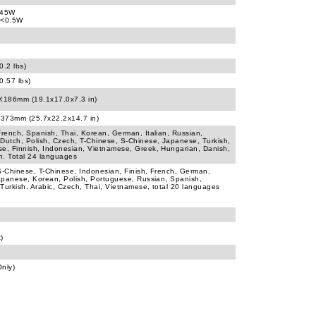
545W
 <0.5W
0.2 lbs)
0.57 lbs)
186mm (19.1x17.0x7.3 in)
373mm (25.7x22.2x14.7 in)
French, Spanish, Thai, Korean, German, Italian, Russian,
Dutch, Polish, Czech, T-Chinese, S-Chinese, Japanese, Turkish,
e, Finnish, Indonesian, Vietnamese, Greek, Hungarian, Danish,
n. Total 24 languages
S-Chinese, T-Chinese, Indonesian, Finish, French, German,
Japanese, Korean, Polish, Portuguese, Russian, Spanish,
Turkish, Arabic, Czech, Thai, Vietnamese, total 20 languages
t)
nly)