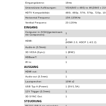
Eingangslatenz:
19ms
Unterstützte Auflösungen:
VGA(640 x 480) to 4K(3840 x 21
HDTV Kompatibilität:
480i, 480p, 576i, 576p, 720p, 1
Horizontal Frequenz:
15K-135KHz
Vertikal Frequenz:
23-120Hz
EINGANG
Computer in (VGA)(gemeinsam
1
mit Component):
2
HDMI:
(HDMI 2.0, HDCP 1.4/2.2)
Audio-in (3.5mm):
1
3D VESA (Sync):
1 (BNC)
HDBaseT:
1
IR In:
1
AUSGANG
HDMI out:
1
Audio-out (3.5mm):
1
Lautsprecher:
10W x2
USB Typ A (Power):
1 (5V/1.5A)
12V Trigger (3,5mm):
1
3D SYNC Out:
1
STEUERUNG
RS232 (DB 9-pin männlich):
1