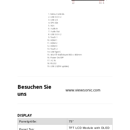
Menu Controls
USB 3.0 X 2
USB 2.0
OPS Slot
VGA
Audio In
Audio Out
USB 3.0 X 2
Touch 1
HDMI 1
HDMI 2
HDMI 3
Touch 2
USB Type-C
VESA® Wall Mount 800 x 400mm
Power On/OFF
AC IN
RS232
USB 2.0(FW update)
Besuchen Sie
www.viewsonic.com
uns
DISPLAY
Panelgröße:
75"
TFT LCD Module with DLED
Panel Typ: