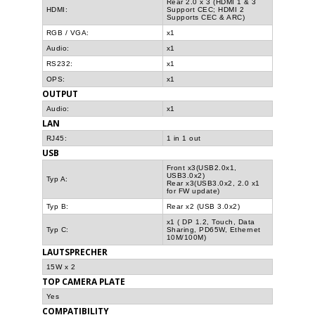
Rear 2.0 x 3 (HDMI 1 & 3
HDMI:
Support CEC; HDMI 2
Supports CEC & ARC)
RGB / VGA:
x1
Audio:
x1
RS232:
x1
OPS:
x1
OUTPUT
Audio:
x1
LAN
RJ45:
1 in 1 out
USB
Front x3(USB2.0x1,
USB3.0x2)
Typ A:
Rear x3(USB3.0x2, 2.0 x1
for FW update)
Typ B:
Rear x2 (USB 3.0x2)
x1 ( DP 1.2, Touch, Data
Typ C:
Sharing, PD65W, Ethernet
10M/100M)
LAUTSPRECHER
15W x 2
TOP CAMERA PLATE
Yes
COMPATIBILITY