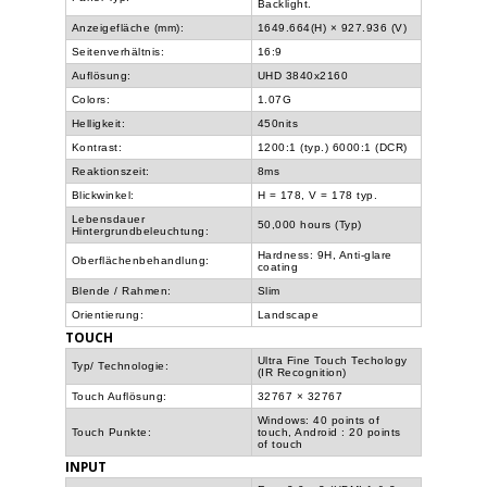
Backlight.
Anzeigefläche (mm):
1649.664(H) × 927.936 (V)
Seitenverhältnis:
16:9
Auflösung:
UHD 3840x2160
Colors:
1.07G
Helligkeit:
450nits
Kontrast:
1200:1 (typ.) 6000:1 (DCR)
Reaktionszeit:
8ms
Blickwinkel:
H = 178, V = 178 typ.
Lebensdauer
50,000 hours (Typ)
Hintergrundbeleuchtung:
Hardness: 9H, Anti-glare
Oberflächenbehandlung:
coating
Blende / Rahmen:
Slim
Orientierung:
Landscape
TOUCH
Ultra Fine Touch Techology
Typ/ Technologie:
(IR Recognition)
Touch Auflösung:
32767 × 32767
Windows: 40 points of
Touch Punkte:
touch, Android : 20 points
of touch
INPUT