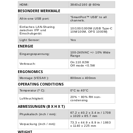
HDMI:
3840x2160 @ 60Hz
BESONDERE MERKMALE
“SmartPort™ USB” to all
All-in-one USB port:
channels.
Einfaches LAN-Sharing
10/100/1000M (USB Type-C
zwischen IFP und
10M/100M, OPS 1000M)
Einschubgerät:
Light Sensor:
Yes
ENERGIE
100-240VAC +/- 10% Wide
Eingangsspannung:
Range
On:110.82W
Verbrauch:
Off mode <0.5W
ERGONOMICS
Montage (VESA® ):
800mm x 400mm
OPERATING CONDITIONS
Temperatur (º C):
0°C to 40°C
20% ~ 80% RH non-
Luftfeuchtigkeit:
condensing
ABMESSUNGEN (B X H X T)
67.2 x 40.2 x 3.4 in / 1708
Physikalisch (inch / mm):
x 1020 x 85.7 mm
73.3 x 44.9 x 8.9 in / 1863
Verpackung (inch / mm):
x 1140 x 225 mm
WEIGHT