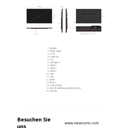
Speaker
Power Switch
AC IN
Audio Out
LAN
USB Type C
HDMI 1
HDMI 2
HDMI 3
USB
USB
SPDIF
RS232
Control Panel
VESA® Wall Mount (600x400mm)
WiFi Slot
Besuchen Sie
www.viewsonic.com
uns