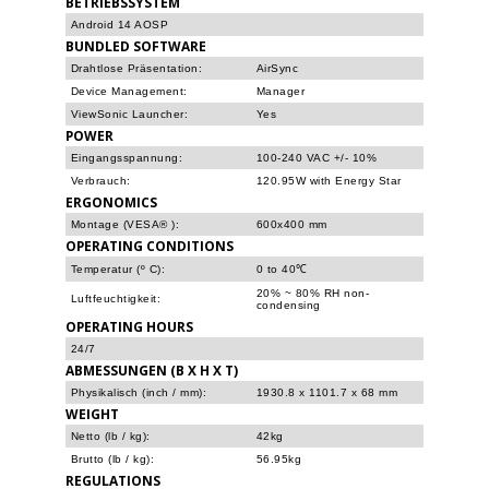
BETRIEBSSYSTEM
Android 14 AOSP
BUNDLED SOFTWARE
Drahtlose Präsentation:
AirSync
Device Management:
Manager
ViewSonic Launcher:
Yes
POWER
Eingangsspannung:
100-240 VAC +/- 10%
Verbrauch:
120.95W with Energy Star
ERGONOMICS
Montage (VESA® ):
600x400 mm
OPERATING CONDITIONS
Temperatur (º C):
0 to 40℃
20% ~ 80% RH non-
Luftfeuchtigkeit:
condensing
OPERATING HOURS
24/7
ABMESSUNGEN (B X H X T)
Physikalisch (inch / mm):
1930.8 x 1101.7 x 68 mm
WEIGHT
Netto (lb / kg):
42kg
Brutto (lb / kg):
56.95kg
REGULATIONS