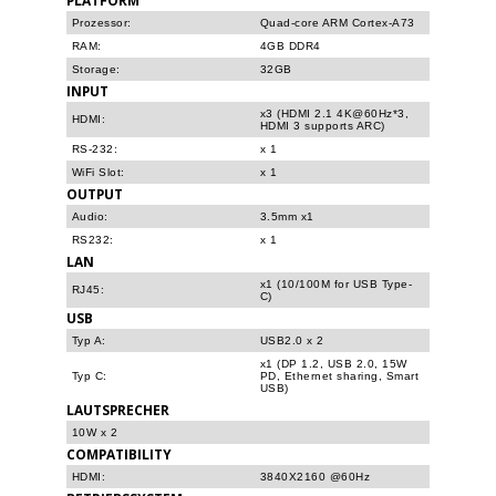
Prozessor:
Quad-core ARM Cortex-A73
RAM:
4GB DDR4
Storage:
32GB
INPUT
x3 (HDMI 2.1 4K@60Hz*3,
HDMI:
HDMI 3 supports ARC)
RS-232:
x 1
WiFi Slot:
x 1
OUTPUT
Audio:
3.5mm x1
RS232:
x 1
LAN
x1 (10/100M for USB Type-
RJ45:
C)
USB
Typ A:
USB2.0 x 2
x1 (DP 1.2, USB 2.0, 15W
Typ C:
PD, Ethernet sharing, Smart
USB)
LAUTSPRECHER
10W x 2
COMPATIBILITY
HDMI:
3840X2160 @60Hz