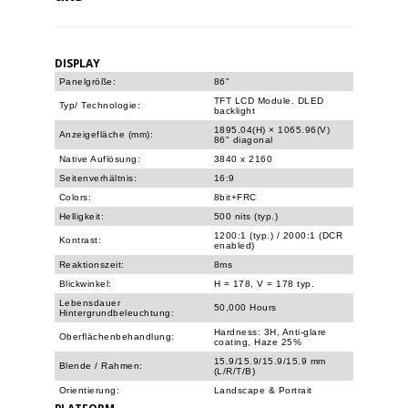
DISPLAY
Panelgröße:
86"
TFT LCD Module. DLED
Typ/ Technologie:
backlight
1895.04(H) × 1065.96(V)
Anzeigefläche (mm):
86" diagonal
Native Auflösung:
3840 x 2160
Seitenverhältnis:
16:9
Colors:
8bit+FRC
Helligkeit:
500 nits (typ.)
1200:1 (typ.) / 2000:1 (DCR
Kontrast:
enabled)
Reaktionszeit:
8ms
Blickwinkel:
H = 178, V = 178 typ.
Lebensdauer
50,000 Hours
Hintergrundbeleuchtung:
Hardness: 3H, Anti-glare
Oberflächenbehandlung:
coating, Haze 25%
15.9/15.9/15.9/15.9 mm
Blende / Rahmen:
(L/R/T/B)
Orientierung:
Landscape & Portrait
PLATFORM