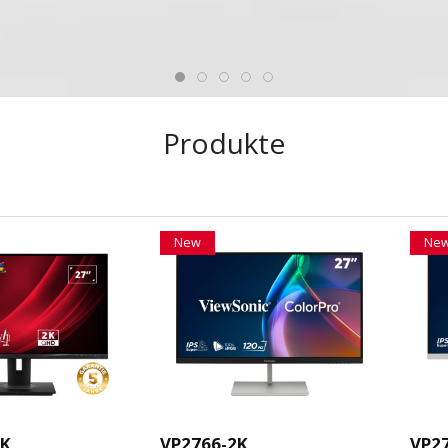
Produkte
New
Ne
2K
VP2766-2K
VP2