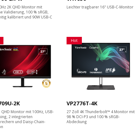
0Hz 2K QHD Monitor mit
Leichter tragbarer 16" USB-C-Monitor
e Validierung, 100 % sRGB,
itig kalibriert und 90W USB-C
Hot
709U-2K
VP2776T-4K
l QHD Monitor mit 100Hz, USB-
27 Zoll 4K Thunderbolt™ 4 Monitor mit
ing, 2 integrierten
98 % DCI-P3 und 100 % sRGB-
rechern und Daisy-Chain-
Abdeckung
on