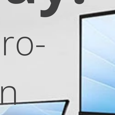
ro-
on