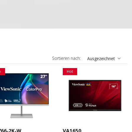
Sortieren nach:
Ausgezeichnet
w
Hot
766-2K-W
VA1650