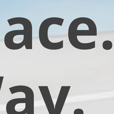
ace
ay.