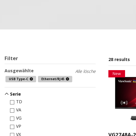
Filter
28 results
Ausgewählte
Alle lösche
New
USB Type-C
Ethernet/RJ45
Serie
TD
VA
VG
VP
VG2748A-
VX