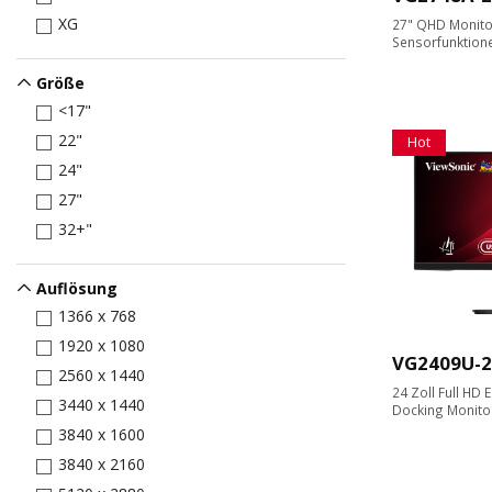
XG
27" QHD Monitor
Sensorfunktion
Größe
<17"
22"
Hot
24"
27"
32+"
Auflösung
1366 x 768
1920 x 1080
VG2409U-2
2560 x 1440
24 Zoll Full HD
3440 x 1440
Docking Monito
3840 x 1600
3840 x 2160