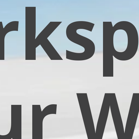
ksp
ur W