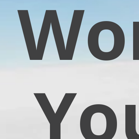
Wor
Yo