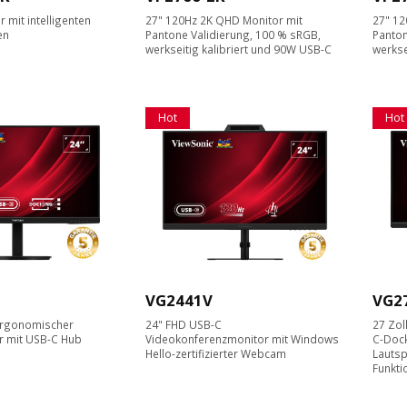
 mit intelligenten
27" 120Hz 2K QHD Monitor mit
27" 12
en
Pantone Validierung, 100 % sRGB,
Panton
werkseitig kalibriert und 90W USB-C
werkse
Hot
Hot
VG2441V
VG2
 Ergonomischer
24" FHD USB-C
27 Zol
r mit USB-C Hub
Videokonferenzmonitor mit Windows
C-Dock
Hello-zertifizierter Webcam
Lautsp
Funkti