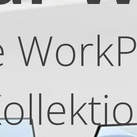
e WorkP
ollekti