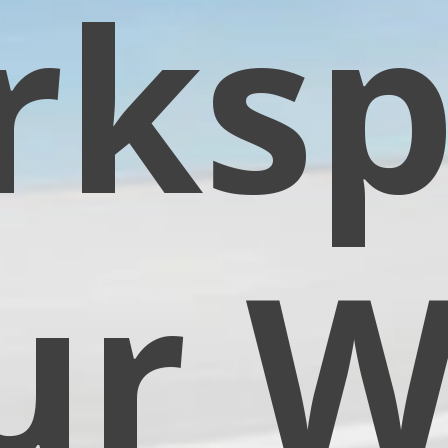
ksp
ur W