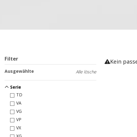
Filter
Kein pass
Ausgewählte
Alle lösche
Serie
TD
VA
VG
VP
VX
XG