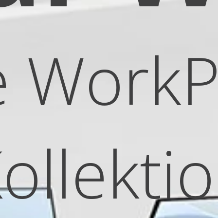
e WorkP
ollekti