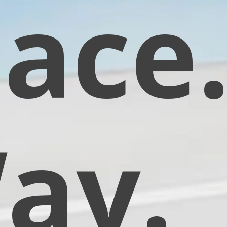
ace
ay.