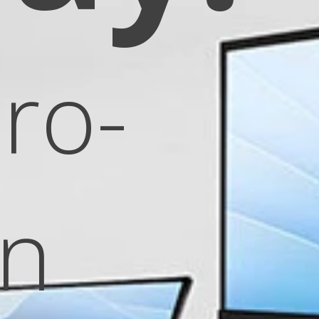
ro-
on