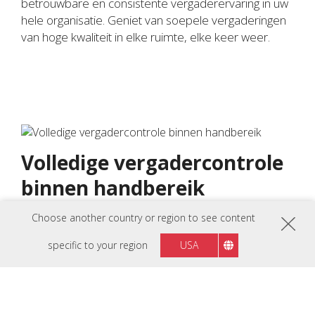
betrouwbare en consistente vergaderervaring in uw
hele organisatie. Geniet van soepele vergaderingen
van hoge kwaliteit in elke ruimte, elke keer weer.
Volledige vergadercontrole
binnen handbereik
Geniet van intuïtieve aanraakbediening met de
Choose another country or region to see content
MRC1010-TN TeamJoin Touch Console. Dit 10,1”
specific to your region
USA
Full HD anti-glare touchscreen met Direct HDMI
Ingest-connectiviteit voor BYOD-presentaties biedt
een gebruiksvriendelijke Microsoft Teams-interface
waarmee je vergaderingen kunt starten, eraan kunt