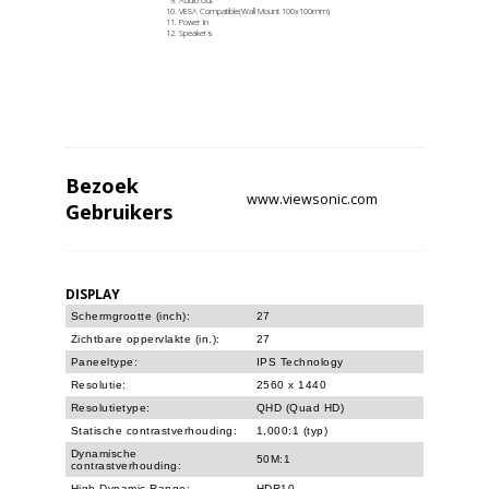
VESA Compatible(Wall Mount 100x100mm)
Power In
Speakers
Bezoek
www.viewsonic.com
Gebruikers
DISPLAY
Schermgrootte (inch):
27
Zichtbare oppervlakte (in.):
27
Paneeltype:
IPS Technology
Resolutie:
2560 x 1440
Resolutietype:
QHD (Quad HD)
Statische contrastverhouding:
1,000:1 (typ)
Dynamische
50M:1
contrastverhouding:
High Dynamic Range:
HDR10