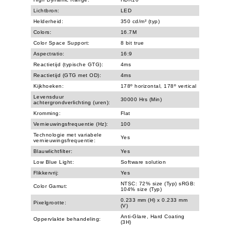
Lichtbron:
LED
Helderheid:
350 cd/m² (typ)
Colors:
16.7M
Color Space Support:
8 bit true
Aspectratio:
16:9
Reactietijd (typische GTG):
4ms
Reactietijd (GTG met OD):
4ms
Kijkhoeken:
178º horizontal, 178º vertical
Levensduur
30000 Hrs (Min)
achtergrondverlichting (uren):
Kromming:
Flat
Vernieuwingsfrequentie (Hz):
100
Technologie met variabele
Yes
vernieuwingsfrequentie:
Blauwlichtfilter:
Yes
Low Blue Light:
Software solution
Flikkervrij:
Yes
NTSC: 72% size (Typ) sRGB:
Color Gamut:
104% size (Typ)
0.233 mm (H) x 0.233 mm
Pixelgrootte:
(V)
Anti-Glare, Hard Coating
Oppervlakte behandeling:
(3H)