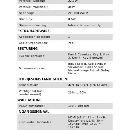
Verbruik (typisch):
22.3W
Verbruik (maximaal):
36W
Spanning:
AC 100-240V
Stand-by:
0.5W
Stroomvoorziening:
Internal Power Supply
EXTRA HARDWARE
Kensington-slotsleuf:
1
Cable Organization:
Yes
BESTURING
Key 1 (favorite), Key 2, Key
Fysieke controles:
3, Key 4, Key 5 (power)
Input Select, Audio Adjust,
ViewMode, Color Adjust,
Schermweergave:
Manual Image Adjust, Setup
Menu
BEDRIJFSOMSTANDIGHEDEN:
Temperatuur:
32°F to 104°F (0°C to 40°C)
Vochtigheid (niet-
20% to 90%
condenserend):
WALL MOUNT
VESA-compatibel:
100 x 100 mm
INGANGSSIGNAAL
HDMI (v2.1): 31 ~ 184KHz,
DisplayPort (v1.4): 30 ~
Frequentie Horizontaal:
152KHz, Type C: 30 ~
152KHz