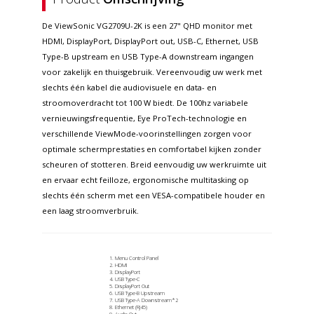
De ViewSonic VG2709U-2K is een 27" QHD monitor met
HDMI, DisplayPort, DisplayPort out, USB-C, Ethernet, USB
Type-B upstream en USB Type-A downstream ingangen
voor zakelijk en thuisgebruik. Vereenvoudig uw werk met
slechts één kabel die audiovisuele en data- en
stroomoverdracht tot 100 W biedt. De 100hz variabele
vernieuwingsfrequentie, Eye ProTech-technologie en
verschillende ViewMode-voorinstellingen zorgen voor
optimale schermprestaties en comfortabel kijken zonder
scheuren of stotteren. Breid eenvoudig uw werkruimte uit
en ervaar echt feilloze, ergonomische multitasking op
slechts één scherm met een VESA-compatibele houder en
een laag stroomverbruik.
Menu Control Panel
HDMI
DisplayPort
USB Type-C
DisplayPort Out
USB Type-B Upstream
USB Type-A Downstream*2
Ethernet (RJ45)
Audio Out