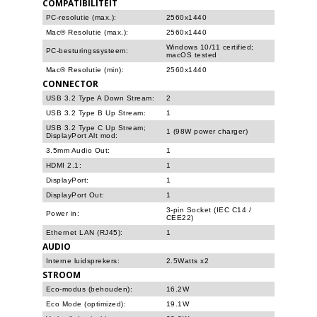
COMPATIBILITEIT
PC-resolutie (max.):
2560x1440
Mac® Resolutie (max.):
2560x1440
Windows 10/11 certified;
PC-besturingssysteem:
macOS tested
Mac® Resolutie (min):
2560x1440
CONNECTOR
USB 3.2 Type A Down Stream:
2
USB 3.2 Type B Up Stream:
1
USB 3.2 Type C Up Stream;
1 (98W power charger)
DisplayPort Alt mod:
3.5mm Audio Out:
1
HDMI 2.1:
1
DisplayPort:
1
DisplayPort Out:
1
3-pin Socket (IEC C14 /
Power in:
CEE22)
Ethernet LAN (RJ45):
1
AUDIO
Interne luidsprekers:
2.5Watts x2
STROOM
Eco-modus (behouden):
16.2W
Eco Mode (optimized):
19.1W