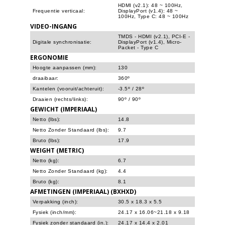
HDMI (v2.1): 48 ~ 100Hz,
Frequentie verticaal:
DisplayPort (v1.4): 48 ~
100Hz, Type C: 48 ~ 100Hz
VIDEO-INGANG
TMDS - HDMI (v2.1), PCI-E -
Digitale synchronisatie:
DisplayPort (v1.4), Micro-
Packet - Type C
ERGONOMIE
Hoogte aanpassen (mm):
130
draaibaar:
360º
Kantelen (vooruit/achteruit):
-3.5º / 28º
Draaien (rechts/links):
90º / 90º
GEWICHT (IMPERIAAL)
Netto (lbs):
14.8
Netto Zonder Standaard (lbs):
9.7
Bruto (lbs):
17.9
WEIGHT (METRIC)
Netto (kg):
6.7
Netto Zonder Standaard (kg):
4.4
Bruto (kg):
8.1
AFMETINGEN (IMPERIAAL) (BXHXD)
Verpakking (inch):
30.5 x 18.3 x 5.5
Fysiek (inch/mm):
24.17 x 16.06~21.18 x 9.18
Fysiek zonder standaard (in.):
24.17 x 14.4 x 2.01