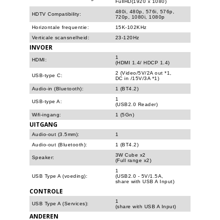
FullHD(1920 x 1080)
480i, 480p, 576i, 576p,
HDTV Compatibility:
720p, 1080i, 1080p
Horizontale frequentie:
15K-102KHz
Verticale scansnelheid:
23-120Hz
INVOER
1
HDMI:
(HDMI 1.4/ HDCP 1.4)
2 (Video/5V/2A out *1,
USB-type C:
DC in /15V/3A *1)
Audio-in (Bluetooth):
1 (BT4.2)
1
USB-type A:
(USB2.0 Reader)
Wifi-ingang:
1 (5Gn)
UITGANG
Audio-out (3.5mm):
1
Audio-out (Bluetooth):
1 (BT4.2)
3W Cube x2
Speaker:
(Full range x2)
1
USB Type A (voeding):
(USB2.0 - 5V/1.5A,
share with USB A Input)
CONTROLE
1
USB Type A (Services):
(share with USB A Input)
ANDEREN