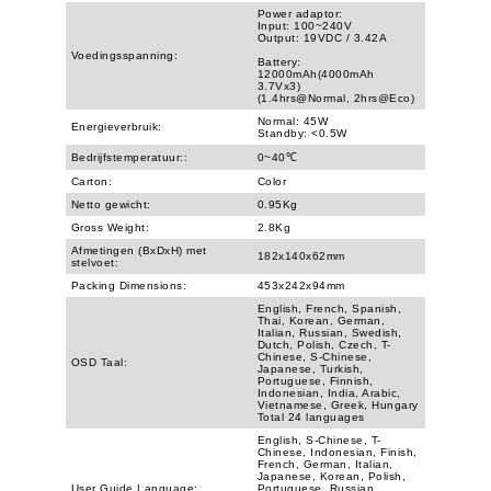
Power adaptor:
Input: 100~240V
Output: 19VDC / 3.42A
Voedingsspanning:
Battery:
12000mAh(4000mAh
3.7Vx3)
(1.4hrs@Normal, 2hrs@Eco)
Normal: 45W
Energieverbruik:
Standby: <0.5W
Bedrijfstemperatuur::
0~40℃
Carton:
Color
Netto gewicht:
0.95Kg
Gross Weight:
2.8Kg
Afmetingen (BxDxH) met
182x140x62mm
stelvoet:
Packing Dimensions:
453x242x94mm
English, French, Spanish,
Thai, Korean, German,
Italian, Russian, Swedish,
Dutch, Polish, Czech, T-
Chinese, S-Chinese,
OSD Taal:
Japanese, Turkish,
Portuguese, Finnish,
Indonesian, India, Arabic,
Vietnamese, Greek, Hungary
Total 24 languages
English, S-Chinese, T-
Chinese, Indonesian, Finish,
French, German, Italian,
Japanese, Korean, Polish,
User Guide Language:
Portuguese, Russian,