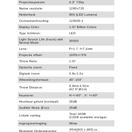
Projectiesysteem:
0.3" 720p
Native resolutie:
1280x720
Helderheid:
600 (LED Lumens)
Contrastverhouding:
120000:1
Display Color:
1.07 Billion Colors
Type lichtbron:
LED
Light Source Life (hours) with
30000
Normal Mode:
Lens:
F=1.7, f=7.4mm
Projectie offset:
100%+/-5%
Throw Ratio:
1.07
Optische zoom:
Fixed
Digitale zoom:
0.8x-1.0x
Afbeeldingsformaat:
40"-150"
0.94m-3.52m
Throw Distance:
(42.6"@1m)
Keystone:
H:+/-40° , V: +/-40°
Hoorbaar geluid (normaal):
26dB
Audible Noise (Eco):
25dB
Total 16GB
Lokale opslag:
(12GB available storage)
Ingangsvertraging:
68ms
VGA(640 x 480) to
Resolutie Ondersteuning: