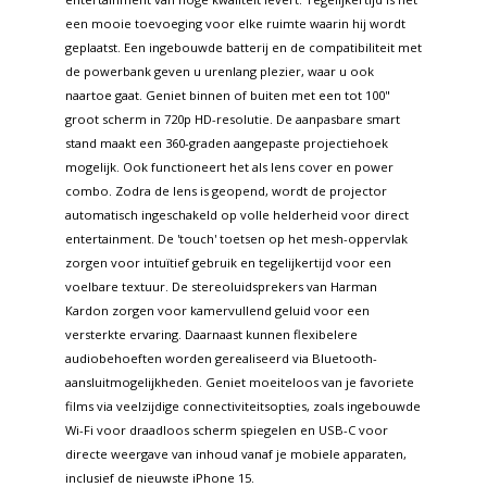
een mooie toevoeging voor elke ruimte waarin hij wordt
geplaatst. Een ingebouwde batterij en de compatibiliteit met
de powerbank geven u urenlang plezier, waar u ook
naartoe gaat. Geniet binnen of buiten met een tot 100"
groot scherm in 720p HD-resolutie. De aanpasbare smart
stand maakt een 360-graden aangepaste projectiehoek
mogelijk. Ook functioneert het als lens cover en power
combo. Zodra de lens is geopend, wordt de projector
automatisch ingeschakeld op volle helderheid voor direct
entertainment. De 'touch' toetsen op het mesh-oppervlak
zorgen voor intuïtief gebruik en tegelijkertijd voor een
voelbare textuur. De stereoluidsprekers van Harman
Kardon zorgen voor kamervullend geluid voor een
versterkte ervaring. Daarnaast kunnen flexibelere
audiobehoeften worden gerealiseerd via Bluetooth-
aansluitmogelijkheden. Geniet moeiteloos van je favoriete
films via veelzijdige connectiviteitsopties, zoals ingebouwde
Wi-Fi voor draadloos scherm spiegelen en USB-C voor
directe weergave van inhoud vanaf je mobiele apparaten,
inclusief de nieuwste iPhone 15.​