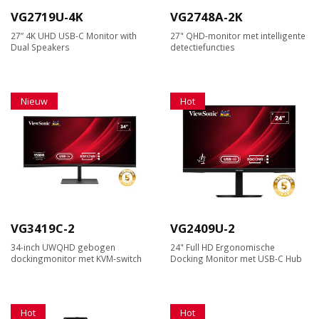
VG2719U-4K
VG2748A-2K
27” 4K UHD USB-C Monitor with
27" QHD-monitor met intelligente
Dual Speakers
detectiefuncties
Nieuw
Hot
VG3419C-2
VG2409U-2
34-inch UWQHD gebogen
24" Full HD Ergonomische
dockingmonitor met KVM-switch
Docking Monitor met USB-C Hub
Hot
Hot