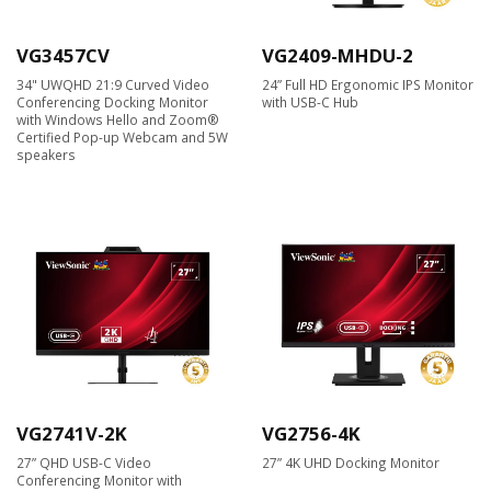
VG3457CV
VG2409-MHDU-2
34" UWQHD 21:9 Curved Video
24” Full HD Ergonomic IPS Monitor
Conferencing Docking Monitor
with USB-C Hub
with Windows Hello and Zoom®
Certified Pop-up Webcam and 5W
speakers
VG2741V-2K
VG2756-4K
27” QHD USB-C Video
27” 4K UHD Docking Monitor
Conferencing Monitor with