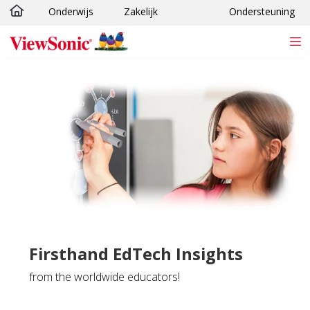
Onderwijs
Zakelijk
Ondersteuning
Ga naar hoofdinhoud
Firsthand EdTech Insights
from the worldwide educators!