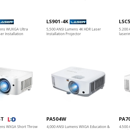
LS901-4K
LSC
ens WUXGA Ultra
5,500 ANSI Lumens 4K HDR Laser
5.200
er Installation
Installation Projector​
laseri
ST
PA504W
PA7
ens WXGA Short Throw
4,000 ANSI Lumens WXGA Education &
4.500 