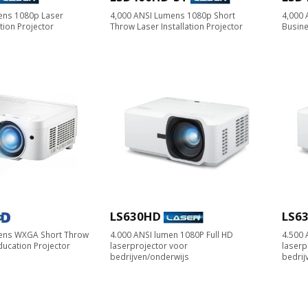
ens 1080p Laser
4,000 ANSI Lumens 1080p Short
4,000
ion Projector
Throw Laser Installation Projector
Busine
LS630HD
LS6
ens WXGA Short Throw
4.000 ANSI lumen 1080P Full HD
4.500
ucation Projector
laserprojector voor
laserp
bedrijven/onderwijs
bedrij