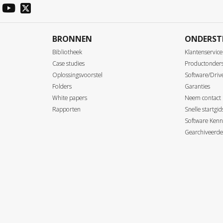
BRONNEN
ONDERST
Bibliotheek
Klantenservice
Case studies
Productonder
Oplossingsvoorstel
Software/Driv
Folders
Garanties
White papers
Neem contact
Rapporten
Snelle startgi
Software Kenn
Gearchiveerde