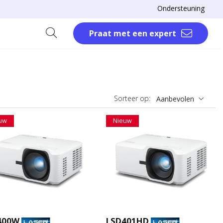
Ondersteuning
Praat met een expert
Sorteer op:
Aanbevolen
uw
Nieuw
400W
LSD401HD