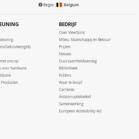
Belgium
Regio :
EUNING
BEDRIJF
Over ViewSonic
steuning
Milieu, Maatschappij en Bestuur
ers/Gebruikersgids
Prijzen
Nieuws
 met ons op
Duurzaamheidsverslag
ds voor hardware
Bibliotheek
isbank
Folders
 Producten
Waar te koop?
Carrieres
Anticorruptiebeleid
Samenwerking
European Accessibility Act