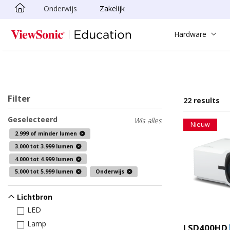
Onderwijs
Zakelijk
Ga naar hoofdinhoud
Hardware
Filter
22 results
Geselecteerd
Wis alles
Nieuw
2.999 of minder lumen
3.000 tot 3.999 lumen
4.000 tot 4.999 lumen
5.000 tot 5.999 lumen
Onderwijs
Lichtbron
LED
Lamp
LSD400HD