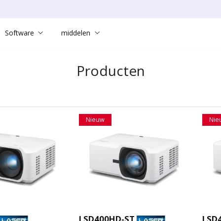
Software
middelen
Producten
Nieuw
Nie
LSD400HD-ST
LSD