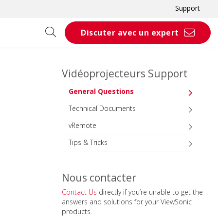
Support
Discuter avec un expert
Vidéoprojecteurs Support
General Questions
Technical Documents
vRemote
Tips & Tricks
Nous contacter
Contact Us
directly if you’re unable to get the
answers and solutions for your ViewSonic
products.