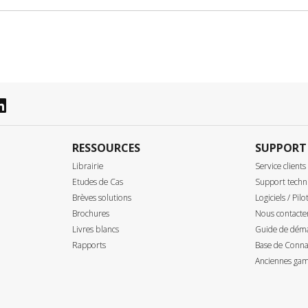
RESSOURCES
SUPPORT
Librairie
Service clients
Etudes de Cas
Support techn
Brèves solutions
Logiciels / Pilo
Brochures
Nous contacte
Livres blancs
Guide de déma
Rapports
Base de Connai
Anciennes gam