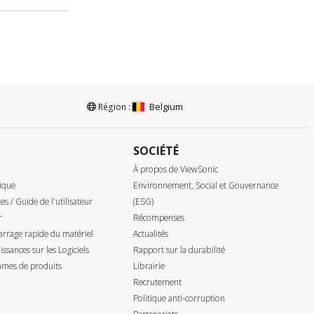
Belgium
Région :
SOCIÉTÉ
À propos de ViewSonic
ique
Environnement, Social et Gouvernance
tes / Guide de l'utilisateur
(ESG)
r
Récompenses
rrage rapide du matériel
Actualités
ssances sur les Logiciels
Rapport sur la durabilité
mes de produits
Librairie
Recrutement
Politique anti-corruption