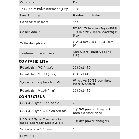
Courbure:
Flat
Taux de rafraîchissement (Hz):
100
Low Blue Light:
Hardware solution
Sans scintillement:
Yes
NTSC: 76% size (Typ) sRGB:
Color Gamut:
108% size / 100% coverage
(Typ)
0.233 mm (H) x 0.233 mm
Taille des pixels:
(V)
Anti-Glare, Hard Coating
Traitement de surface:
(3H)
COMPATIBILITé
Résolution PC (max):
2560x1440
Résolution Mac® (max):
2560x1440
Windows 10/11 certified;
Système d'exploitation PC:
macOS tested
Résolution Mac® (min):
2560x1440
CONNECTEUR
USB 3.2 Type A en sortie:
3
1 (15W power charger &
USB 3.2 Type C Down stream:
Data transfer only)
USB 3.2 Type C en entrée ;
1 (90W power charger)
mode alternatif DisplayPort:
Sortie audio 3,5 mm:
1
HDMI 2.1:
1