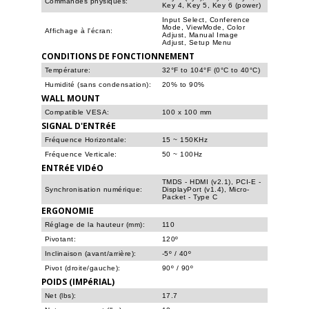
Commandes physiques:
Key 4, Key 5, Key 6 (power)
Input Select, Conference
Mode, ViewMode, Color
Affichage à l'écran:
Adjust, Manual Image
Adjust, Setup Menu
CONDITIONS DE FONCTIONNEMENT
Température:
32°F to 104°F (0°C to 40°C)
Humidité (sans condensation):
20% to 90%
WALL MOUNT
Compatible VESA:
100 x 100 mm
SIGNAL D'ENTRéE
Fréquence Horizontale:
15 ~ 150KHz
Fréquence Verticale:
50 ~ 100Hz
ENTRéE VIDéO
TMDS - HDMI (v2.1), PCI-E -
Synchronisation numérique:
DisplayPort (v1.4), Micro-
Packet - Type C
ERGONOMIE
Réglage de la hauteur (mm):
110
Pivotant:
120º
Inclinaison (avant/arrière):
-5º / 40º
Pivot (droite/gauche):
90º / 90º
POIDS (IMPéRIAL)
Net (lbs):
17.7