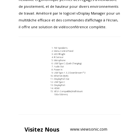
de pivotement, et de hauteur pour divers environnements
de travail. Amélioré par le logiciel vDisplay Manager pour un
multitâche efficace et des commandes d'affichage à l'écran,
il offre une solution de vidéoconférence complète.
5W Speakers
Menu Control Panel
LED Fill Light
IR Sensor
Microphone
USB Type C (Quick Charging)
Audio Out
Power In
USB Type A 3.2 DownStream*3
Ethernet (RJ45)
DisplayPort Out
USB Type C
DisplayPort
HDMI
VESA Compatible(Wall Mount
100x100mm)
Visitez
Nous
www.viewsonic.com