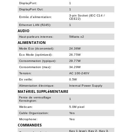
DisplayPort:
1
DisplayPort Out:
1
3-pin Socket (IEC C14 /
Entrée d'alimentation:
CEE22)
Ethernet LAN (RJ45):
1
AUDIO
Haut-parleurs internes:
5Watts x2
ALIMENTATION
Mode Eco (économisé):
24.36W
Eco Mode (optimized):
26.75W
Consommation (typique):
29.77W
Consommation (max):
34.29W
Tension:
AC 100-240V
En veille:
0.5W
Alimentation électrique:
Internal Power Supply
MATéRIEL SUPPLéMENTAIRE
Fente de verrouillage
1
Kensington:
Webcam:
5.0M pixel
Cable Organization:
Yes
Microphone:
Yes
COMMANDES
Key 1 (eye), Key 2, Key 3,