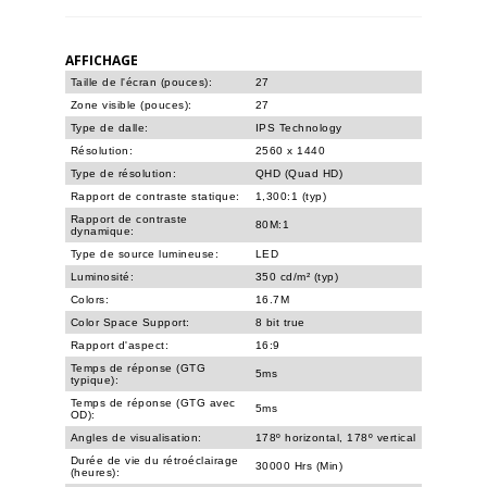
AFFICHAGE
Taille de l'écran (pouces):
27
Zone visible (pouces):
27
Type de dalle:
IPS Technology
Résolution:
2560 x 1440
Type de résolution:
QHD (Quad HD)
Rapport de contraste statique:
1,300:1 (typ)
Rapport de contraste
80M:1
dynamique:
Type de source lumineuse:
LED
Luminosité:
350 cd/m² (typ)
Colors:
16.7M
Color Space Support:
8 bit true
Rapport d'aspect:
16:9
Temps de réponse (GTG
5ms
typique):
Temps de réponse (GTG avec
5ms
OD):
Angles de visualisation:
178º horizontal, 178º vertical
Durée de vie du rétroéclairage
30000 Hrs (Min)
(heures):