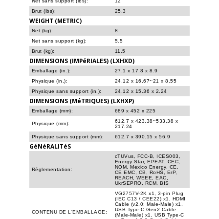
Net sans support (lbs):
12
Brut (lbs):
25.3
WEIGHT (METRIC)
Net (kg):
8
Net sans support (kg):
5.5
Brut (kg):
11.5
DIMENSIONS (IMPéRIALES) (LXHXD)
Emballage (in.):
27.1 x 17.8 x 8.9
Physique (in.):
24.12 x 16.67~21 x 8.55
Physique sans support (in.):
24.12 x 15.36 x 2.24
DIMENSIONS (MéTRIQUES) (LXHXP)
Emballage (mm):
689 x 452 x 225
612.7 x 423.38~533.38 x
Physique (mm):
217.24
Physique sans support (mm):
612.7 x 390.15 x 56.9
GéNéRALITéS
cTUVus, FCC-B, ICES003,
Energy Star, EPEAT, CEC,
NOM, Mexico Energy, CE,
Réglementation:
CE EMC, CB, RoHS, ErP,
REACH, WEEE, EAC,
UkrSEPRO, RCM, BIS
VG2757V-2K x1, 3-pin Plug
(IEC C13 / CEE22) x1, HDMI
Cable (v2.0; Male-Male) x1,
USB Type-C Gen2 Cable
CONTENU DE L'EMBALLAGE:
(Male-Male) x1, USB Type-C