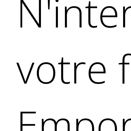
N'int
votre f
Empor