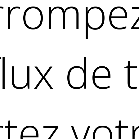
errompe
lux de t
tez vot