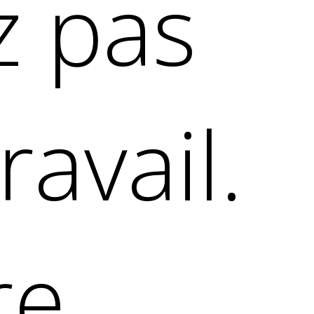
z pas
ravail.
re