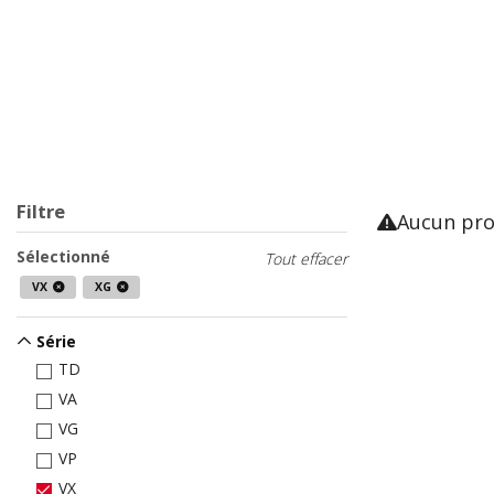
Filtre
Aucun pro
Sélectionné
Tout effacer
VX
XG
Série
TD
VA
VG
VP
VX