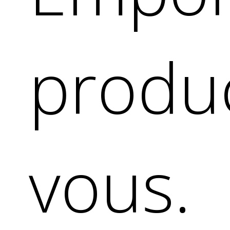
produc
vous.