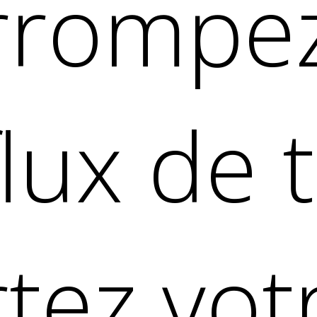
errompe
lux de t
tez vot