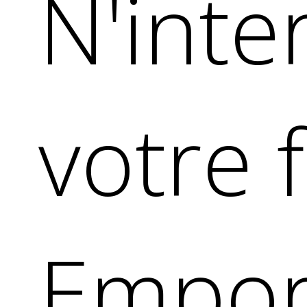
N'int
votre f
Empor