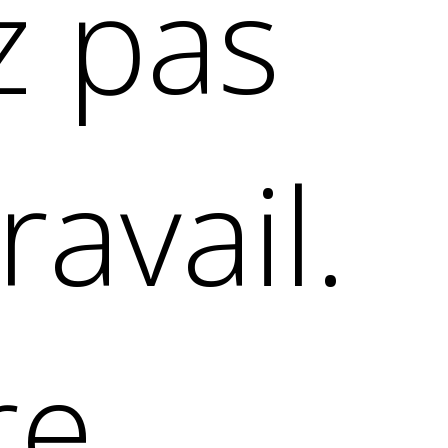
z pas
ravail.
re