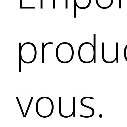
produc
vous.