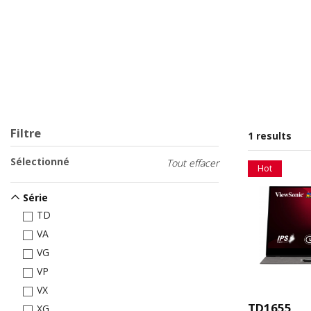
Filtre
1 results
Sélectionné
Tout effacer
Hot
Série
TD
VA
VG
VP
VX
TD1655
XG