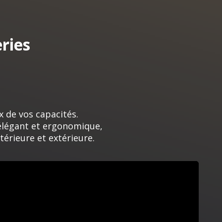
ries
x de vos capacités.
n élégant et ergonomique,
térieure et extérieure.