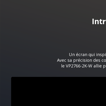
Int
Un écran qui inspi
Avec sa précision des co
le VP2766-2K-W allie p