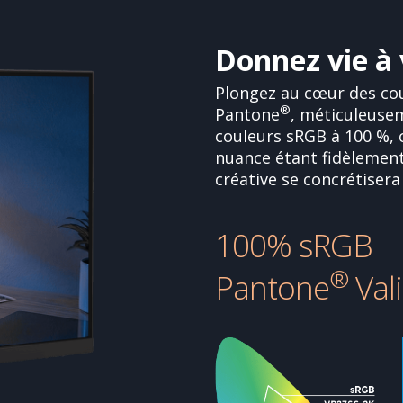
Donnez vie à 
Plongez au cœur des cou
®
Pantone
, méticuleuse
couleurs sRGB à 100 %, 
nuance étant fidèlement 
créative se concrétisera
100% sRGB
®
Pantone
Val