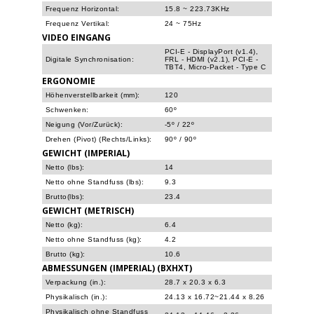
Frequenz Horizontal:
15.8 ~ 223.73KHz
Frequenz Vertikal:
24 ~ 75Hz
VIDEO EINGANG
PCI-E - DisplayPort (v1.4),
Digitale Synchronisation:
FRL - HDMI (v2.1), PCI-E -
TBT4, Micro-Packet - Type C
ERGONOMIE
Höhenverstellbarkeit (mm):
120
Schwenken:
60º
Neigung (Vor/Zurück):
-5º / 22º
Drehen (Pivot) (Rechts/Links):
90º / 90º
GEWICHT (IMPERIAL)
Netto (lbs):
14
Netto ohne Standfuss (lbs):
9.3
Brutto(lbs):
23.4
GEWICHT (METRISCH)
Netto (kg):
6.4
Netto ohne Standfuss (kg):
4.2
Brutto (kg):
10.6
ABMESSUNGEN (IMPERIAL) (BXHXT)
Verpackung (in.):
28.7 x 20.3 x 6.3
Physikalisch (in.):
24.13 x 16.72~21.44 x 8.26
Physikalisch ohne Standfuss