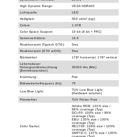
High Dynamic Range:
VESA HDR400
Lichtquelle:
LED
Helligkeit:
500 cd/m² (typ)
Colors:
1.07B
Color Space Support:
10 bit (8 bit + FRC)
Seitenverhältnis:
16:9
Reaktionszeit (Typisch GTG):
5ms
Reaktionszeit (GTG w/OD):
5ms
Blickwinkel:
178º horizontal, 178º vertical
Lebensdauer
Hintergrundbeleuchtung
30000 Hrs (Min)
(Betriebsstunden):
Krümmung:
Flat
Bildwiederholfrequenz (Hz):
75
TUV Low Blue Light
Low Blue Light:
(Hardware solution)
Flimmerfrei:
TUV Flicker Free
Adobe RGB: 101% size /
88% coverage (Typ)
DCI-P3: 100% size / 99%
coverage (Typ)
EBU: 135% size / 100%
coverage (Typ)
Color Gamut:
REC709: 136% size / 100%
coverage (Typ)
SMPTE-C: 147% size / 100%
coverage (Typ)