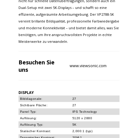
nicht nur schnelle Datenübertragungen, sondern auch ein
Dual-Setup mit zwei 5K-Displays – und schafft so eine
effiziente, aufgeräumte Arbeitsumgebung. Der VP2788-5K
vereint brillante Bildqualität, professionelle Farbwiedergabe
und moderne Konnektivität – und bietet damit alles, was Sie
benötigen, um Ihre anspruchsvollsten Projekte in echte
Meisterwerke zu verwandeln.
Besuchen Sie
www.viewsonic.com
uns
DISPLAY
Bilddiagonale:
27
Sichtbare Fläche:
27
Panel Typ:
IPS Technology
Auflösung:
5120 x 2880
Auflösung Typ:
5K
Statischer Kontrast:
2,000:1 (typ)
Dynamischer Kontrast:
20M:1