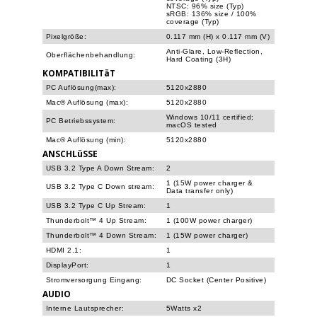
NTSC: 96% size (Typ)
sRGB: 136% size / 100%
coverage (Typ)
Pixelgröße:
0.117 mm (H) x 0.117 mm (V)
Anti-Glare, Low-Reflection,
Oberflächenbehandlung:
Hard Coating (3H)
KOMPATIBILITäT
PC Auflösung(max):
5120x2880
Mac® Auflösung (max):
5120x2880
Windows 10/11 certified;
PC Betriebssystem:
macOS tested
Mac® Auflösung (min):
5120x2880
ANSCHLüSSE
USB 3.2 Type A Down Stream:
2
1 (15W power charger &
USB 3.2 Type C Down stream:
Data transfer only)
USB 3.2 Type C Up Stream:
1
Thunderbolt™ 4 Up Stream:
1 (100W power charger)
Thunderbolt™ 4 Down Stream:
1 (15W power charger)
HDMI 2.1:
1
DisplayPort:
1
Stromversorgung Eingang:
DC Socket (Center Positive)
AUDIO
Interne Lautsprecher:
5Watts x2