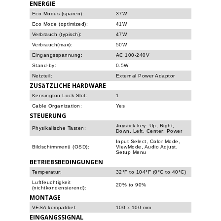
ENERGIE
Eco Modus (sparen):
37W
Eco Mode (optimized):
41W
Verbrauch (typisch):
47W
Verbrauch(max):
50W
Eingangsspannung:
AC 100-240V
Stand-by:
0.5W
Netzteil:
External Power Adaptor
ZUSäTZLICHE HARDWARE
Kensington Lock Slot:
1
Cable Organization:
Yes
STEUERUNG
Joystick key: Up, Right,
Physikalische Tasten:
Down, Left, Center; Power
Input Select, Color Mode,
Bildschirmmenü (OSD):
ViewMode, Audio Adjust,
Setup Menu
BETRIEBSBEDINGUNGEN
Temperatur:
32°F to 104°F (0°C to 40°C)
Luftfeuchtigkeit
20% to 90%
(nichtkondensierend):
MONTAGE
VESA kompatibel:
100 x 100 mm
EINGANGSSIGNAL