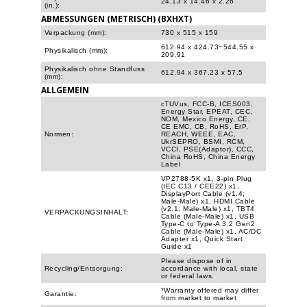
24.13 x 14.46 x 2.26
(in.):
ABMESSUNGEN (METRISCH) (BXHXT)
Verpackung (mm):
730 x 515 x 159
612.94 x 424.73~544.55 x
Physikalisch (mm):
209.91
Physikalisch ohne Standfuss
612.94 x 367.23 x 57.5
(mm):
ALLGEMEIN
cTUVus, FCC-B, ICES003,
Energy Star, EPEAT, CEC,
NOM, Mexico Energy, CE,
CE EMC, CB, RoHS, ErP,
Normen:
REACH, WEEE, EAC,
UkrSEPRO, BSMI, RCM,
VCCI, PSE(Adaptor), CCC,
China RoHS, China Energy
Label
VP2788-5K x1, 3-pin Plug
(IEC C13 / CEE22) x1,
DisplayPort Cable (v1.4;
Male-Male) x1, HDMI Cable
(v2.1; Male-Male) x1, TBT4
VERPACKUNGSINHALT:
Cable (Male-Male) x1, USB
Type-C to Type-A 3.2 Gen2
Cable (Male-Male) x1, AC/DC
Adapter x1, Quick Start
Guide x1
Please dispose of in
Recycling/Entsorgung:
accordance with local, state
or federal laws.
*Warranty offered may differ
Garantie:
from market to market