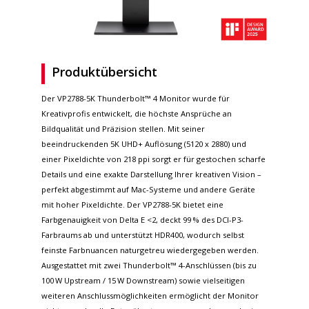
Produktübersicht
Der VP2788-5K Thunderbolt™ 4 Monitor wurde für
Kreativprofis entwickelt, die höchste Ansprüche an
Bildqualität und Präzision stellen. Mit seiner
beeindruckenden 5K UHD+ Auflösung (5120 x 2880) und
einer Pixeldichte von 218 ppi sorgt er für gestochen scharfe
Details und eine exakte Darstellung Ihrer kreativen Vision –
perfekt abgestimmt auf Mac-Systeme und andere Geräte
mit hoher Pixeldichte. Der VP2788-5K bietet eine
Farbgenauigkeit von Delta E <2, deckt 99 % des DCI-P3-
Farbraums ab und unterstützt HDR400, wodurch selbst
feinste Farbnuancen naturgetreu wiedergegeben werden.
Ausgestattet mit zwei Thunderbolt™ 4-Anschlüssen (bis zu
100 W Upstream / 15 W Downstream) sowie vielseitigen
weiteren Anschlussmöglichkeiten ermöglicht der Monitor