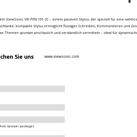
m ViewSonic VB-PEN-101-2C – einem passiven Stylus, der speziell für eine nahtlos
er schlanke, kompakte Stylus ermöglicht flüssiges Schreiben, Kommentieren und 
e Themen spontan anschaulich und verständlich vermitteln – ideal für dynamisch
chen Sie
uns
www.viewsonic.com
thick tips/per package)