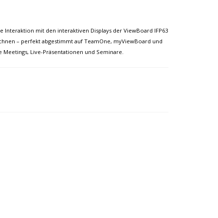
e Interaktion mit den interaktiven Displays der ViewBoard IFP63
Zeichnen – perfekt abgestimmt auf TeamOne, myViewBoard und
e Meetings, Live-Präsentationen und Seminare.