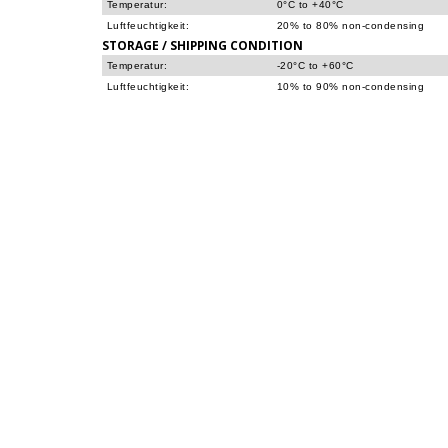
Temperatur:
0°C to +40°C
Luftfeuchtigkeit:
20% to 80% non-condensing
STORAGE / SHIPPING CONDITION
Temperatur:
-20°C to +60°C
Luftfeuchtigkeit:
10% to 90% non-condensing