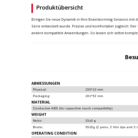
Produktübersicht
Bringen Sie neue Dynamik in Ihre Brainstorming-Sessions mit de
Serie entwickelt wurde. Präzise und komfortabel zugleich: D
andere kompatible Anwendungen. So lassen sich selbst komplex
Besu
ABMESSUNGEN
Physical:
150*13 mm
Packaging:
161*52 mm
MATERIAL
Conductive ABS (for capacitive touch compatibility)
WEIGHT
Netto:
15±3 g
Brutto:
35±5g (2 pens, 2 thin tips and 2 
OPERATING CONDITION