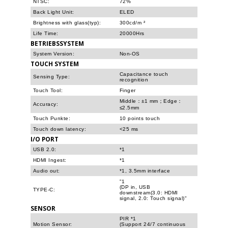
NTSC:
72%
Back Light Unit:
ELED
Brightness with glass(typ):
300cd/m ²
Life Time:
20000Hrs
BETRIEBSSYSTEM
System Version:
Non-OS
TOUCH SYSTEM
Capacitance touch
Sensing Type:
recognition
Touch Tool:
Finger
Middle：±1 mm；Edge：
Accuracy:
≤2.5mm
Touch Punkte:
10 points touch
Touch down latency:
<25 ms
I/O PORT
USB 2.0:
*1
HDMI Ingest:
*1
Audio out:
*1, 3.5mm interface
"1
(DP in, USB
TYPE-C:
downstream(3.0: HDMI
signal, 2.0: Touch signal)"
SENSOR
PIR *1
Motion Sensor:
(Support 24/7 continuous