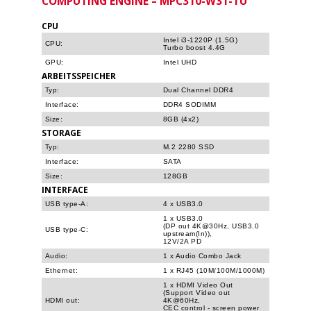
COMPUTING ENGINE​ – MPC310-W31-TU
CPU
Intel i3-1220P (1.5G)
CPU:
Turbo boost 4.4G
GPU:
Intel UHD
ARBEITSSPEICHER
Typ:
Dual Channel DDR4
Interface:
DDR4 SODIMM
Size:
8GB (4x2)
STORAGE
Typ:
M.2 2280 SSD
Interface:
SATA
Size:
128GB
INTERFACE
USB type-A:
4 x USB3.0
1 x USB3.0
(DP out 4K@30Hz, USB3.0
USB type-C:
upstream(In)),
12V/2A PD
Audio:
1 x Audio Combo Jack
Ethernet:
1 x RJ45 (10M/100M/1000M)
1 x HDMI Video Out
(Support Video out
HDMI out:
4K@60Hz,
CEC control - screen power