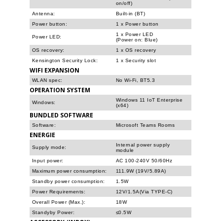
on/off)
Antenna:
Built-in (BT)
Power button:
1 x Power button
1 x Power LED
Power LED:
(Power on: Blue)
OS recovery:
1 x OS recovery
Kensington Security Lock:
1 x Security slot
WIFI EXPANSION
WLAN spec:
No Wi-Fi, BT5.3
OPERATION SYSTEM
Windows 11 IoT Enterprise
Windows:
(x64)
BUNDLED SOFTWARE
Software:
Microsoft Teams Rooms
ENERGIE
Internal power supply
Supply mode:
module
Input power:
AC 100-240V 50/60Hz
Maximum power consumption:
111.9W (19V/5.89A)
Standby power consumption:
1.5W
Power Requirements:
12V/1.5A(Via TYPE-C)
Overall Power (Max.):
18W
Standyby Power:
≤0.5W