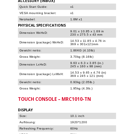
ACCESSORY (INBOX)
Quick Start Guide:
x1
VESA mounting bracket:
x1
Netzkabel:
1.8M x1
PHYSICAL SPECIFICATIONS
9.01 x 10.85 x 1.69 in
Dimension WxHxD:
230 x 275.5 x 43 mm
14.53 x 11.85 x 4.76 in
Dimension (package) WxHxD:
369 x 301x121mm
Gewicht netto:
1.86KG (4.10lb)
Gross Weight:
3.70kg (8.16lb)
9.63 x 6.3 x 3.85 (in.)
Dimension LxHxD:
245 x 160 x 98 (mm)
14.53 x 9.65 x 4.76 (in)
Dimension (package) LxWxH:
369 x 245 x 121 (mm)
Gewicht netto:
0.93kg (2.05lb.)
Gross Weight:
1.95kg (4.3lb.)
TOUCH CONSOLE​​ – MRC1010-TN
DISPLAY
Size:
10.1 inch
Auflösung:
1920*1200
Refreshing Frequency:
60Hz