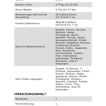
Gewicht netto:
4.77kg (10.52 lbs)
Gross Weight:
6.7kg (14.77 lbs)
Abmessungen (BxTxH) mit
337x280x132mm
Verstellfuss:
(13.3x11x5.2 in)
496x387x195mm
Packing Dimensions:
(19.5x15.2x7.7 in)
English, French, German,
Spanish, Italian,
Portuguese, Dutch,
Swedish, Finnish, Greek,
Norwegian/Danish, Polish,
Russian, Simplified_Chinese,
Traditional_Chinese,
Sprache Bildschirmmenü:
Korean, Arabic, Japanese,
Thai, Hungarian,
Czechoslovak, Turkish,
Farsi. Vietnamese,
Indonesian, Romanian,
Slovakian, total 27
languages
English, S-Chinese, T-
Chinese, Indonesian, Finish,
French, German, Italian,
Japanese, Korean, Polish,
User Guide Language:
Portuguese, Russian,
Spanish, Swedish, Turkish,
Arabic, Czech, Thai,
Vietnamese, total 20
languages
VERPACKUNGSINHALT
Netzkabel:
1
Fernbedienung:
1