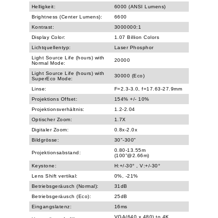
Helligkeit:
6000 (ANSI Lumens)
Brightness (Center Lumens):
6600
Kontrast:
3000000:1
Display Color:
1.07 Billion Colors
Lichtquellentyp:
Laser Phosphor
Light Source Life (hours) with
20000
Normal Mode:
Light Source Life (hours) with
30000 (Eco)
SuperEco Mode:
Linse:
F=2.3-3.0, f=17.63-27.9mm
Projektions Offset:
154% +/- 10%
Projektionsverhältnis:
1.2-2.04
Optischer Zoom:
1.7X
Digitaler Zoom:
0.8x-2.0x
Bildgrösse:
30"-300"
0.80-13.55m
Projektionsabstand:
(100”@2.66m)
Keystone:
H:+/-30° , V:+/-30°
Lens Shift vertikal:
0%, -21%
Betriebsgeräusch (Normal):
31dB
Betriebsgeräusch (Eco):
25dB
Eingangslatenz:
16ms
VGA(640 x 480) to 4K