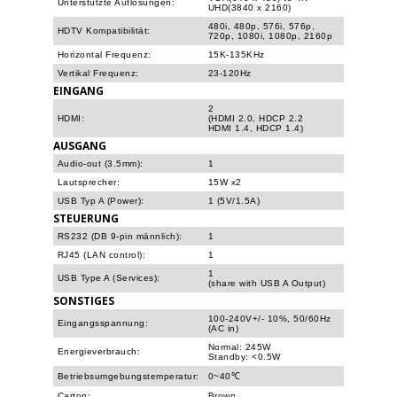
Unterstützte Auflösungen:
UHD(3840 x 2160)
480i, 480p, 576i, 576p,
HDTV Kompatibilität:
720p, 1080i, 1080p, 2160p
Horizontal Frequenz:
15K-135KHz
Vertikal Frequenz:
23-120Hz
EINGANG
2
HDMI:
(HDMI 2.0, HDCP 2.2
HDMI 1.4, HDCP 1.4)
AUSGANG
Audio-out (3.5mm):
1
Lautsprecher:
15W x2
USB Typ A (Power):
1 (5V/1.5A)
STEUERUNG
RS232 (DB 9-pin männlich):
1
RJ45 (LAN control):
1
1
USB Type A (Services):
(share with USB A Output)
SONSTIGES
100-240V+/- 10%, 50/60Hz
Eingangsspannung:
(AC in)
Normal: 245W
Energieverbrauch:
Standby: <0.5W
Betriebsumgebungstemperatur:
0~40℃
Carton:
Brown