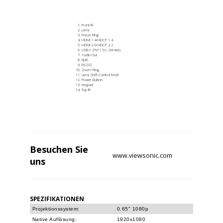
Front IR
Lens
Focus Ring
HDMI 1.4/HDCP 1.4
HDMI 2.0/HDCP 2.2
USB-A (5V/1.5A, Service)
Audio Out
RJ45
RS232
Zoom Ring
Lens Shift Control Knob
Power Button
Keypad
Top IR
Besuchen Sie
www.viewsonic.com
uns
SPEZIFIKATIONEN
Projektionssystem:
0.65" 1080p
Native Auflösung:
1920x1080