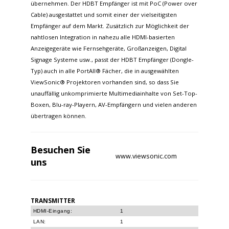
übernehmen. Der HDBT Empfänger ist mit PoC (Power over
Cable) ausgestattet und somit einer der vielseitigsten
Empfänger auf dem Markt. Zusätzlich zur Möglichkeit der
nahtlosen Integration in nahezu alle HDMI-basierten
Anzeigegeräte wie Fernsehgeräte, Großanzeigen, Digital
Signage Systeme usw., passt der HDBT Empfänger (Dongle-
Typ) auch in alle PortAll® Fächer, die in ausgewählten
ViewSonic® Projektoren vorhanden sind, so dass Sie
unauffällig unkomprimierte Multimediainhalte von Set-Top-
Boxen, Blu-ray-Playern, AV-Empfängern und vielen anderen
übertragen können.
Besuchen Sie
www.viewsonic.com
uns
TRANSMITTER
HDMI-Eingang:
1
LAN:
1