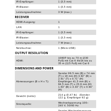
IR-Empfänger:
1 (3,5 mm)
IR-Blaster:
1 (3,5 mm)
Leistungsaufnahme:
3 W (max.)
RECEIVER
HDMI-Ausgang:
1
LAN:
1
IR-Empfänger:
1 (3,5 mm)
IR-Blaster:
1 (3,5 mm)
Leistungsaufnahme:
7 W (max.)
Netzbuchse:
1 (Micro-USB)
OUTPUT RESOLUTION
1080P bis zu 70 m (230
HDMI:
Fuß) mit Cat 6 4k/2k bis zu
35 m (115 Fuß) mit Cat 6
DIMENSIONS AND POWER
Sender 99,5 mm (B) x 74 mm
(T) x 18 mm (H) 3.92” (B) x
2.91“ (T) x 0.71” (H)
Abmessungen (B x H x T):
Empfänger 41,5 mm (B) x
84,5 mm (T) x 23,9 mm (H)
1.63” (B) x 3.33“ (T) x 0.94”
(H)
214 g (0.47 lb) (Sender:
Gewicht (netto):
122 g, Empfänger 92 g)
Wechselspannung 100–
Stromquelle:
240 V, 50/60 Hz
Sender Wechselspannung