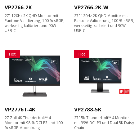
VP2766-2K
VP2766-2K-W
27" 120Hz 2K QHD Monitor mit
27" 120Hz 2K QHD Monitor mit
Pantone Validierung, 100 % sRGB,
Pantone Validierung, 100 % sRGB,
werkseitig kalibriert und 90W
werkseitig kalibriert und 90W
USB-C
USB-C
Hot
Hot
VP2776T-4K
VP2788-5K
27 Zoll 4K Thunderbolt™ 4
27" 5K Thunderbolt™ 4 Monitor
Monitor mit 98 % DCI-P3 und 100
mit 99% DCI-P3 und Dual 5K Daisy
% sRGB-Abdeckung
Chain