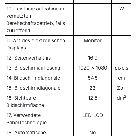
10. Leistungsaufnahme im
W
vernetzten
Bereitschaftsbetrieb, falls
zutreffend
11. Art des elektronischen
Monitor
Displays
12. Seitenverhältnis
16:9
13. Bildschirmauflösung
1920 x 1080
pixels
14. Bildschirmdiagonale
54.5
cm
15. Bildschirmdiagonale
22
Zoll
2
16. Sichtbare
12.5
dm
Bildschirmfläche
17. Verwendete
LED LCD
PanelTechnologie
18. Automatische
No