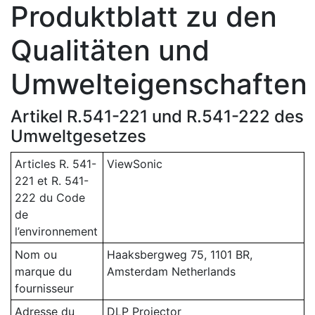
Produktblatt zu den
Qualitäten und
Umwelteigenschaften
Artikel R.541-221 und R.541-222 des
Umweltgesetzes
Articles R. 541-
ViewSonic
221 et R. 541-
222 du Code
de
l’environnement
Nom ou
Haaksbergweg 75, 1101 BR,
marque du
Amsterdam Netherlands
fournisseur
Adresse du
DLP Projector