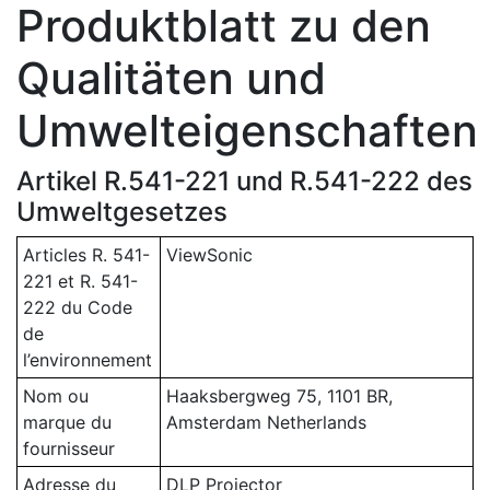
Produktblatt zu den
Qualitäten und
Umwelteigenschaften
Artikel R.541-221 und R.541-222 des
Umweltgesetzes
Articles R. 541-
ViewSonic
221 et R. 541-
222 du Code
de
l’environnement
Nom ou
Haaksbergweg 75, 1101 BR,
marque du
Amsterdam Netherlands
fournisseur
Adresse du
DLP Projector